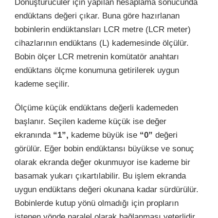
Dönüştürücüler için yapılan hesaplama sonucunda
endüktans değeri çıkar. Buna göre hazırlanan
bobinlerin endüktansları LCR metre (LCR meter)
cihazlarının endüktans (L) kademesinde ölçülür.
Bobin ölçer LCR metrenin komütatör anahtarı
endüktans ölçme konumuna getirilerek uygun
kademe seçilir.
Ölçüme küçük endüktans değerli kademeden
başlanır. Seçilen kademe küçük ise değer
ekranında
“1”,
kademe büyük ise
“0”
değeri
görülür. Eğer bobin endüktansı büyükse ve sonuç
olarak ekranda değer okunmuyor ise kademe bir
basamak yukarı çıkartılabilir. Bu işlem ekranda
uygun endüktans değeri okunana kadar sürdürülür.
Bobinlerde kutup yönü olmadığı için propların
istenen yönde paralel olarak bağlanması yeterlidir.