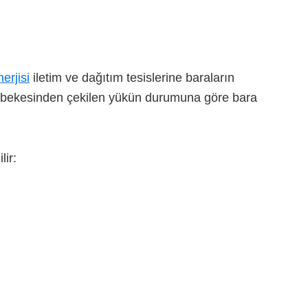
nerjisi
iletim ve dağıtım tesislerine baraların
 şebekesinden çekilen yükün durumuna göre bara
lir: