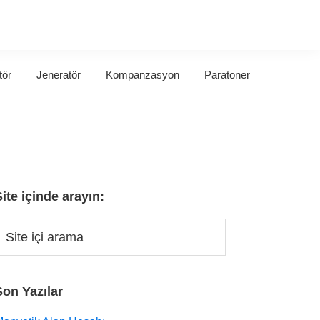
tör
Jeneratör
Kompanzasyon
Paratoner
Site içinde arayın:
Son Yazılar