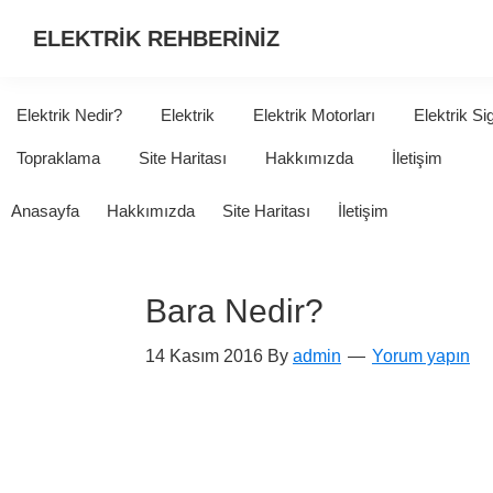
ELEKTRİK REHBERİNİZ
ELEKTRİK
HAKKINDA
Elektrik Nedir?
Elektrik
Elektrik Motorları
Elektrik Si
ARADIĞINIZ
Topraklama
Site Haritası
Hakkımızda
İletişim
HER
ŞEY...
Anasayfa
Hakkımızda
Site Haritası
İletişim
Bara Nedir?
14 Kasım 2016
By
admin
Yorum yapın