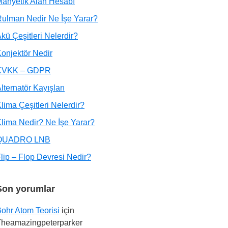
anyetik Alan Hesabı
ulman Nedir Ne İşe Yarar?
kü Çeşitleri Nelerdir?
onjektör Nedir
KVKK – GDPR
lternatör Kayışları
lima Çeşitleri Nelerdir?
lima Nedir? Ne İşe Yarar?
QUADRO LNB
lip – Flop Devresi Nedir?
Son yorumlar
ohr Atom Teorisi
için
Theamazingpeterparker