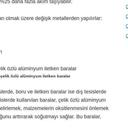
%25 daha fazla akım taşıyabilir.
O
O
 olmak üzere değişik metallerden yapılırlar:
O
O
n
 çelik özlü alüminyum iletken baralar
lerde, boru ve iletken baralar ise dış tesislerde
esislerde kullanılan baralar, çelik özlü alüminyum
ı belirlemek, malzemelerin oksitlenmesini önlemek
uğunu arttırarak soğutmayı sağlar. Bu baralar,