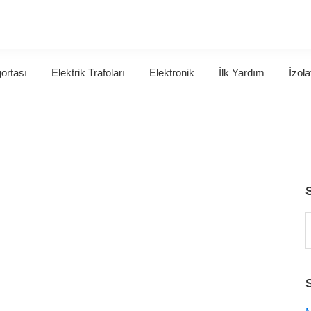
gortası
Elektrik Trafoları
Elektronik
İlk Yardım
İzola