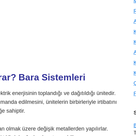
M
R
A
K
A
K
K
rar? Bara Sistemleri
trik enerjisinin toplandığı ve dağıtıldığı ünitedir.
F
manda edilmesini, ünitelerin birbirleriyle irtibatını
e sahiptir.
B
 olmak üzere değişik metallerden yapılırlar.