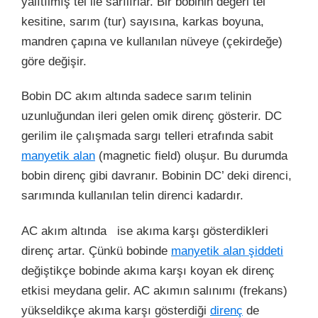
yalıtılmış tel ile sarılırlar. Bir bobinin değeri tel
kesitine, sarım (tur) sayısına, karkas boyuna,
mandren çapına ve kullanılan nüveye (çekirdeğe)
göre değişir.
Bobin DC akım altında sadece sarım telinin
uzunluğundan ileri gelen omik direnç gösterir.
DC
gerilim ile çalışmada sargı telleri etrafında sabit
manyetik alan
(magnetic field) oluşur. Bu durumda
bobin direnç gibi davranır. Bobinin DC’ deki direnci,
sarımında kullanılan telin direnci kadardır.
AC akım altında ise akıma karşı gösterdikleri
direnç artar. Çünkü bobinde
manyetik alan şiddeti
değiştikçe bobinde akıma karşı koyan ek direnç
etkisi meydana gelir. AC akımın salınımı (frekans)
yükseldikçe akıma karşı gösterdiği
direnç
de