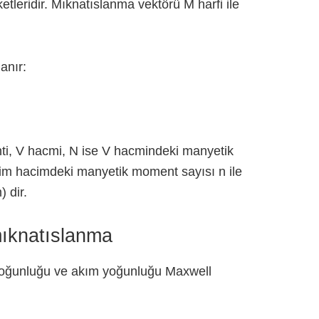
tleridir. Mıknatıslanma vektörü M harfi ile
anır:
, V hacmi, N ise V hacmindeki manyetik
irim hacimdeki manyetik moment sayısı n ile
) dir.
ıknatıslanma
k yoğunluğu ve akım yoğunluğu Maxwell