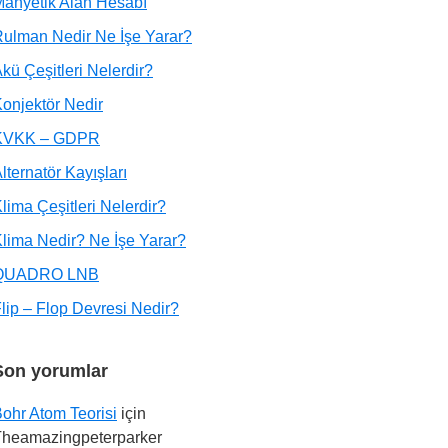
anyetik Alan Hesabı
ulman Nedir Ne İşe Yarar?
kü Çeşitleri Nelerdir?
onjektör Nedir
KVKK – GDPR
lternatör Kayışları
lima Çeşitleri Nelerdir?
lima Nedir? Ne İşe Yarar?
QUADRO LNB
lip – Flop Devresi Nedir?
Son yorumlar
ohr Atom Teorisi
için
Theamazingpeterparker