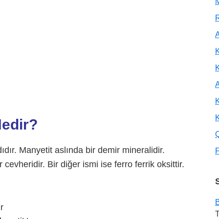
M
R
A
K
A
K
K
Nedir?
dır. Manyetit aslında bir demir mineralidir.
F
evheridir. Bir diğer ismi ise ferro ferrik oksittir.
B