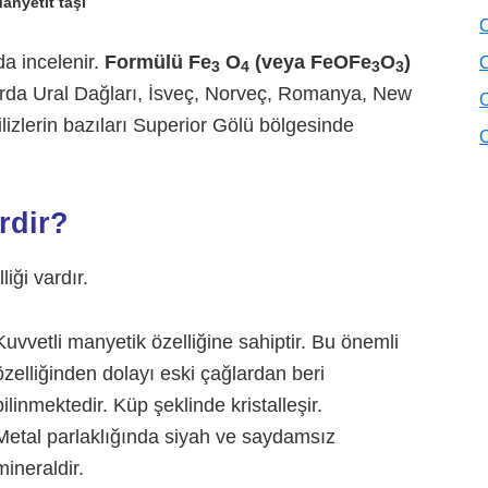
anyetit taşı
O
da incelenir.
Formülü Fe
O
(veya FeOFe
O
)
O
3
4
3
3
larda Ural Dağları, İsveç, Norveç, Romanya, New
O
lizlerin bazıları Superior Gölü bölgesinde
O
rdir?
iği vardır.
Kuvvetli manyetik özelliğine sahiptir. Bu önemli
özelliğinden dolayı eski çağlardan beri
bilinmektedir. Küp şeklinde kristalleşir.
Metal parlaklığında siyah ve saydamsız
mineraldir.