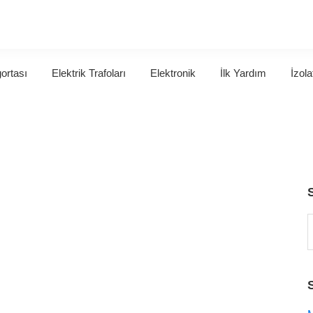
gortası
Elektrik Trafoları
Elektronik
İlk Yardım
İzola