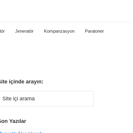
tör
Jeneratör
Kompanzasyon
Paratoner
Site içinde arayın:
Son Yazılar