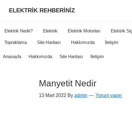
ELEKTRİK REHBERİNİZ
ELEKTRİK
HAKKINDA
Elektrik Nedir?
Elektrik
Elektrik Motorları
Elektrik Si
ARADIĞINIZ
Topraklama
Site Haritası
Hakkımızda
İletişim
HER
ŞEY...
Anasayfa
Hakkımızda
Site Haritası
İletişim
Manyetit Nedir
13 Mart 2022
By
admin
Yorum yapın