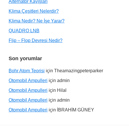
Alternatör Kayışları
Klima Çeşitleri Nelerdir?
Klima Nedir? Ne İşe Yarar?
QUADRO LNB
Flip – Flop Devresi Nedir?
Son yorumlar
Bohr Atom Teorisi
için
Theamazingpeterparker
Otomobil Ampulleri
için
admin
Otomobil Ampulleri
için
Hilal
Otomobil Ampulleri
için
admin
Otomobil Ampulleri
için
İBRAHİM GÜNEY