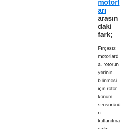
motorl
arı
arasın
daki
fark;
Fırçasız
motorlard
a, rotorun
yerinin
bilinmesi
için rotor
konum
sensörünü
n
kullanılma
sıdır.