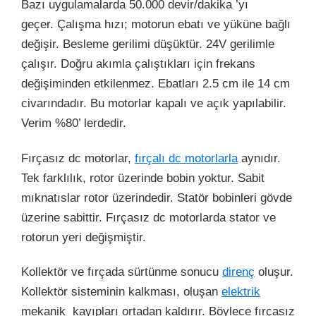
Bazı uygulamalarda 50.000 devir/dakika ’yı
geçer. Çalışma hızı; motorun ebatı ve yüküne bağlı
değişir. Besleme gerilimi düşüktür. 24V gerilimle
çalışır. Doğru akımla çalıştıkları için frekans
değişiminden etkilenmez. Ebatları 2.5 cm ile 14 cm
civarındadır. Bu motorlar kapalı ve açık yapılabilir.
Verim %80’ lerdedir.
Fırçasız dc motorlar,
fırçalı dc motorlarla
aynıdır.
Tek farklılık, rotor üzerinde bobin yoktur. Sabit
mıknatıslar rotor üzerindedir. Statör bobinleri gövde
üzerine sabittir. Fırçasız dc motorlarda stator ve
rotorun yeri değişmiştir.
Kollektör ve fırçada sürtünme sonucu
direnç
oluşur.
Kollektör sisteminin kalkması, oluşan
elektrik
mekanik kayıpları ortadan kaldırır. Böylece fırçasız