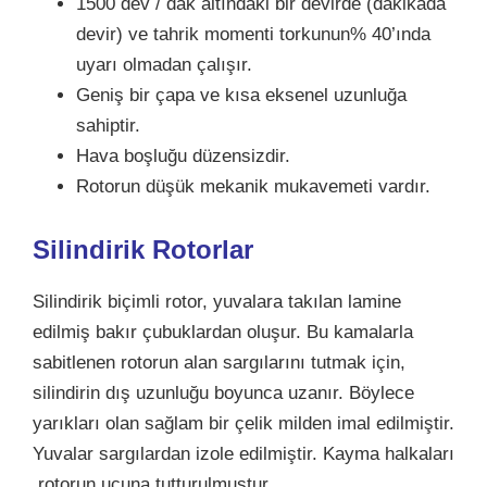
1500 dev / dak altındaki bir devirde (dakikada
devir) ve tahrik momenti torkunun% 40’ında
uyarı olmadan çalışır.
Geniş bir çapa ve kısa eksenel uzunluğa
sahiptir.
Hava boşluğu düzensizdir.
Rotorun düşük mekanik mukavemeti vardır.
Silindirik Rotorlar
Silindirik biçimli rotor, yuvalara takılan lamine
edilmiş bakır çubuklardan oluşur. Bu kamalarla
sabitlenen rotorun alan sargılarını tutmak için,
silindirin dış uzunluğu boyunca uzanır. Böylece
yarıkları olan sağlam bir çelik milden imal edilmiştir.
Yuvalar sargılardan izole edilmiştir. Kayma halkaları
rotorun ucuna tutturulmuştur.