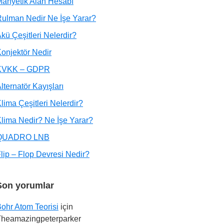
anyetik Alan Hesabı
ulman Nedir Ne İşe Yarar?
kü Çeşitleri Nelerdir?
onjektör Nedir
KVKK – GDPR
lternatör Kayışları
lima Çeşitleri Nelerdir?
lima Nedir? Ne İşe Yarar?
QUADRO LNB
lip – Flop Devresi Nedir?
Son yorumlar
ohr Atom Teorisi
için
Theamazingpeterparker