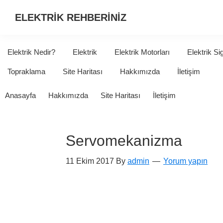
ELEKTRİK REHBERİNİZ
ELEKTRİK
HAKKINDA
Elektrik Nedir?
Elektrik
Elektrik Motorları
Elektrik Si
ARADIĞINIZ
Topraklama
Site Haritası
Hakkımızda
İletişim
HER
ŞEY...
Anasayfa
Hakkımızda
Site Haritası
İletişim
Servomekanizma
11 Ekim 2017
By
admin
Yorum yapın