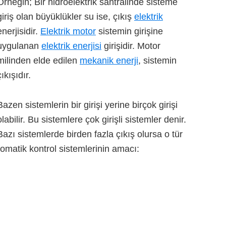
Örneğin; Bir hidroelektrik santralinde sisteme
giriş olan büyüklükler su ise, çıkış
elektrik
enerjisidir.
Elektrik motor
sistemin girişine
uygulanan
elektrik enerjisi
girişidir. Motor
milinden elde edilen
mekanik enerji
, sistemin
çıkışıdır.
Bazen sistemlerin bir girişi yerine birçok girişi
olabilir. Bu sistemlere çok girişli sistemler denir.
Bazı sistemlerde birden fazla çıkış olursa o tür
tomatik kontrol sistemlerinin amacı: