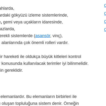
O
ahlarda,
O
ardaki gökyüzü izleme sistemlerinde,
e
,
gemi veya uçakların idaresinde,
O
hazlarda,
O
erekli sistemlerde (
asansör
, vinç),
 alanlarında çok önemli rolleri vardır.
 hareketi ile oldukça büyük kitleleri kontrol
nusunda kullanılacak terimler iyi bilinmelidir.
n gereklidir.
ş elemanlardır. Bu elemanların birbirleri ile
u oluşan topluluğuna sistem denir. Örneğin