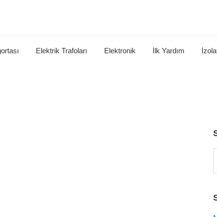
gortası
Elektrik Trafoları
Elektronik
İlk Yardım
İzola