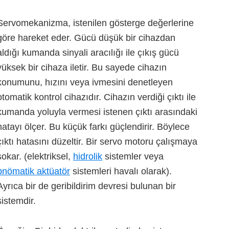
Servomekanizma, istenilen gösterge değerlerine
göre hareket eder. Gücü düşük bir cihazdan
aldığı kumanda sinyali aracılığı ile çıkış gücü
yüksek bir cihaza iletir. Bu sayede cihazın
konumunu, hızını veya ivmesini denetleyen
otomatik kontrol cihazıdır. Cihazın verdiği çıktı ile
kumanda yoluyla vermesi istenen çıktı arasındaki
hatayı ölçer. Bu küçük farkı güçlendirir. Böylece
çıktı hatasını düzeltir. Bir
servo motoru
çalışmaya
sokar. (elektriksel,
hidrolik
sistemler veya
pnömatik aktüatör
sistemleri havalı olarak).
Ayrıca bir de geribildirim devresi bulunan bir
sistemdir.