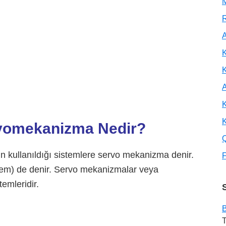
M
R
A
K
A
K
K
vomekanizma Nedir?
 kullanıldığı sistemlere servo mekanizma denir.
F
em) de denir. Servo mekanizmalar veya
temleridir.
B