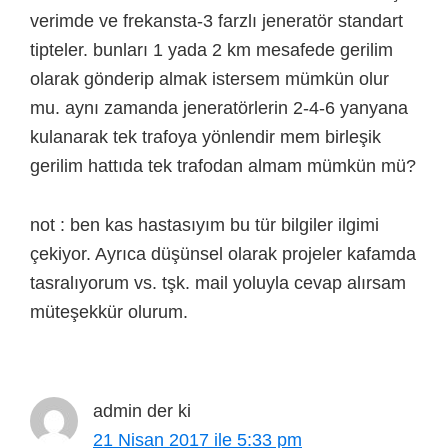
verimde ve frekansta-3 farzlı jeneratör standart
tipteler. bunları 1 yada 2 km mesafede gerilim
olarak gönderip almak istersem mümkün olur
mu. aynı zamanda jeneratörlerin 2-4-6 yanyana
kulanarak tek trafoya yönlendir mem birleşik
gerilim hattıda tek trafodan almam mümkün mü?
not : ben kas hastasıyım bu tür bilgiler ilgimi
çekiyor. Ayrıca düşünsel olarak projeler kafamda
tasralıyorum vs. tşk. mail yoluyla cevap alırsam
müteşekkür olurum.
admin
der ki
21 Nisan 2017 ile 5:33 pm