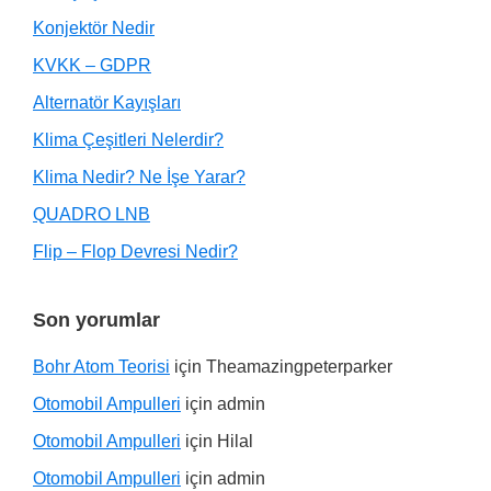
Konjektör Nedir
KVKK – GDPR
Alternatör Kayışları
Klima Çeşitleri Nelerdir?
Klima Nedir? Ne İşe Yarar?
QUADRO LNB
Flip – Flop Devresi Nedir?
Son yorumlar
Bohr Atom Teorisi
için
Theamazingpeterparker
Otomobil Ampulleri
için
admin
Otomobil Ampulleri
için
Hilal
Otomobil Ampulleri
için
admin