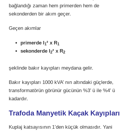
bağlandığı zaman hem primerden hem de
sekonderden bir akım geçer.
Geçen akımlar
primerde I
² x R
1
1
sekonderde I
² x R
2
2
şeklinde bakır kayıpları meydana gelir.
Bakır kayıpları 1000 kVA’ nın altındaki güçlerde,
transformatörün görünür gücünün %3’ ü ile %4′ ü
kadardır.
Trafoda
Manyetik Kaçak Kayıpları
Kuplaj katsayısının 1’den küçük olmasıdır. Yani