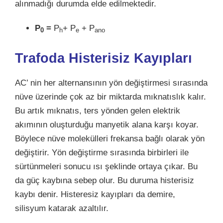
alınmadığı durumda elde edilmektedir.
P
=
P
+ P
+ P
0
h
e
ano
Trafoda
Histerisiz Kayıpları
AC’ nin her alternansının yön değiştirmesi sırasında
nüve üzerinde çok az bir miktarda mıknatıslık kalır.
Bu artık
mıknatıs
, ters yönden gelen elektrik
akımının oluşturduğu manyetik alana karşı koyar.
Böylece nüve molekülleri frekansa bağlı olarak yön
değiştirir. Yön değiştirme sırasında birbirleri ile
sürtünmeleri sonucu ısı şeklinde ortaya çıkar. Bu
da güç kaybına sebep olur. Bu duruma histerisiz
kaybı denir. Histeresiz kayıpları da demire,
silisyum katarak azaltılır.