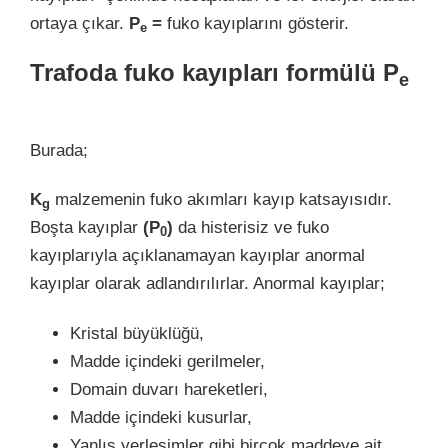
ortaya çıkar.
P
=
fuko kayıplarını gösterir.
e
Trafoda fuko kayıpları formülü P
e
Burada;
K
malzemenin fuko akımları kayıp katsayısıdır.
g
Boşta kayıplar
(P
)
da histerisiz ve fuko
0
kayıplarıyla açıklanamayan kayıplar anormal
kayıplar olarak adlandırılırlar. Anormal kayıplar;
Kristal büyüklüğü,
Madde içindeki gerilmeler,
Domain duvarı hareketleri,
Madde içindeki kusurlar,
Yanlış yerleşimler gibi birçok maddeye ait