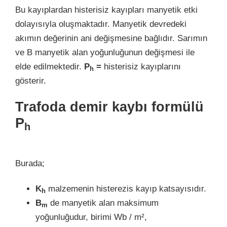
Bu kayıplardan histerisiz kayıpları manyetik etki
dolayısıyla oluşmaktadır. Manyetik devredeki
akımın değerinin ani değişmesine bağlıdır. Sarımın
ve B manyetik alan yoğunluğunun değişmesi ile
elde edilmektedir.
P
=
histerisiz kayıplarını
h
gösterir.
Trafoda demir kaybı formülü
P
h
Burada;
K
malzemenin histerezis kayıp katsayısıdır.
h
B
de manyetik alan maksimum
m
yoğunluğudur, birimi Wb / m²,