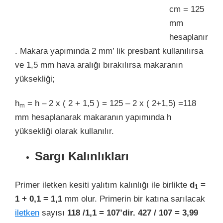
cm = 125
mm
hesaplanır
. Makara yapımında 2 mm’ lik presbant kullanılırsa
ve 1,5 mm hava aralığı bırakılırsa makaranın
yüksekliği;
h
= h – 2 x ( 2 + 1,5 ) = 125 – 2 x ( 2+1,5) =118
m
mm hesaplanarak makaranın yapımında h
yüksekliği olarak kullanılır.
Sargı Kalınlıkları
Primer iletken kesiti yalıtım kalınlığı ile birlikte
d
=
1
1 + 0,1 = 1,1
mm olur. Primerin bir katına sarılacak
iletken
sayısı
118 /1,1 = 107’dir. 427 / 107 = 3,99