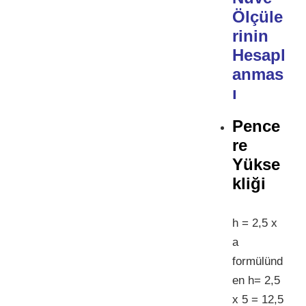
Ölçüle
rinin
Hesapl
anmas
ı
Pence
re
Yükse
kliği
h = 2,5 x
a
formülünd
en h= 2,5
x 5 = 12,5