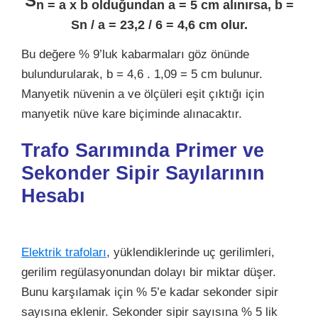
S
n = a x b olduğundan a = 5 cm alınırsa, b =
Sn / a = 23,2 / 6 = 4,6 cm olur.
Bu değere % 9’luk kabarmaları göz önünde
bulundurularak, b = 4,6 . 1,09 = 5 cm bulunur.
Manyetik nüvenin a ve ölçüleri eşit çıktığı için
manyetik nüve kare biçiminde alınacaktır.
Trafo Sarımında
Primer ve
Sekonder Sipir Sayılarının
Hesabı
Elektrik trafoları
, yüklendiklerinde uç gerilimleri,
gerilim regülasyonundan dolayı bir miktar düşer.
Bunu karşılamak için % 5’e kadar sekonder sipir
sayısına eklenir. Sekonder sipir sayısına % 5 lik