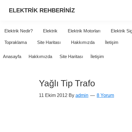
ELEKTRİK REHBERİNİZ
ELEKTRİK
HAKKINDA
Elektrik Nedir?
Elektrik
Elektrik Motorları
Elektrik Si
ARADIĞINIZ
Topraklama
Site Haritası
Hakkımızda
İletişim
HER
ŞEY...
Anasayfa
Hakkımızda
Site Haritası
İletişim
Yağlı Tip Trafo
11 Ekim 2012
By
admin
8 Yorum