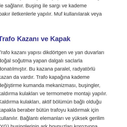
ole sağlanır. Buşing ile sargı ve kademe
bakır iletkenlerle yapılır. Muf kullanılarak veya
Trafo Kazanı ve Kapak
Trafo kazanı yapısı dikdörtgen ve yan duvarları
doğal soğutma yapan dalgalı saclarla
donatılmıştır. Bu kazana paralel, radyatörlü
kazan da vardır. Trafo kapağına kademe
değiştirme kumanda mekanizması, buşingler,
kaldırma kulakları ve termometre montajı yapılır.
Kaldırma kulakları, aktif bölümün bağlı olduğu
kapakla beraber bütün trafoyu kaldırmak için
kullanılır. Bağlantı elemanları ve yüksek gerilim
(YG) buşinglerinin ark boynuzları korozyona