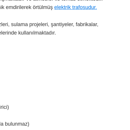
nik emdirilerek örtülmüş
elektrik trafosudur.
leri, sulama projeleri, şantiyeler, fabrikalar,
elerinde kullanılmaktadır.
rici)
da bulunmaz)