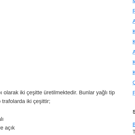
M
R
A
K
A
K
K
 olarak iki çeşitte üretilmektedir. Bunlar yağlı tip
F
p trafolarda iki çeşittir;
lı
B
e açık