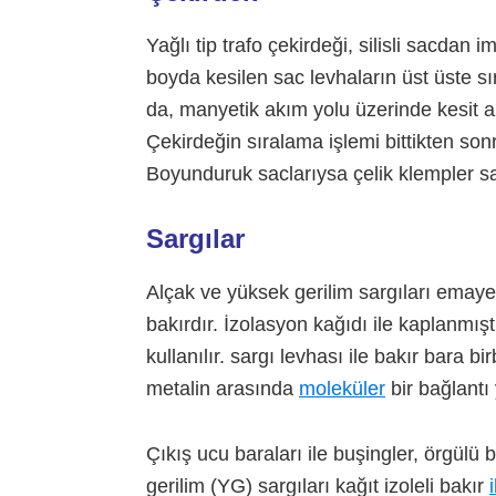
Yağlı tip trafo çekirdeği, silisli sacdan 
boyda kesilen sac levhaların üst üste sı
da, manyetik akım yolu üzerinde kesit 
Çekirdeğin sıralama işlemi bittikten sonr
Boyunduruk saclarıysa çelik klempler say
Sargılar
Alçak ve yüksek gerilim sargıları emay
bakırdır. İzolasyon kağıdı ile kaplanmışt
kullanılır. sargı levhası ile bakır bara b
metalin arasında
moleküler
bir bağlantı
Çıkış ucu baraları ile buşingler, örgülü b
gerilim (YG) sargıları kağıt izoleli bakır