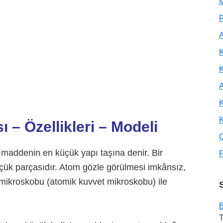
M
R
A
K
A
K
K
 – Özellikleri – Modeli
e maddenin en küçük yapı taşına denir. Bir
F
üçük parçasıdır. Atom gözle görülmesi imkânsız,
 mikroskobu (atomik kuvvet mikroskobu) ile
B