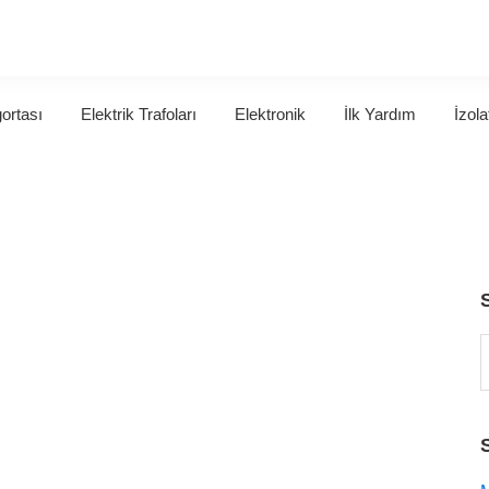
gortası
Elektrik Trafoları
Elektronik
İlk Yardım
İzola