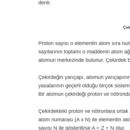
denir.
Çek
Proton sayısı o elementin atom sıra num
sayılarının toplamı o maddenin atom ağı
atomun merkezinde bulunur. Çekirdek be
Çekirdeğin yarıçapı, atomun yarıçapını
yasalarının geçerli olduğu birçok sistem
Bir atomun çekirdeği proton ve nötronda
Çekirdekteki proton ve nötronlara ortak
atom numarası (A x N) ile elementin atom
sayısı N ile gösterilirse A = Z + N olur.