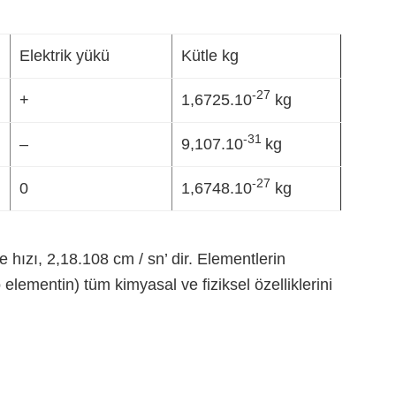
Elektrik yükü
Kütle kg
-27
+
1,6725.10
kg
-31
–
9,107.10
kg
-27
0
1,6748.10
kg
hızı, 2,18.108 cm / sn’ dir. Elementlerin
elementin) tüm kimyasal ve fiziksel özelliklerini