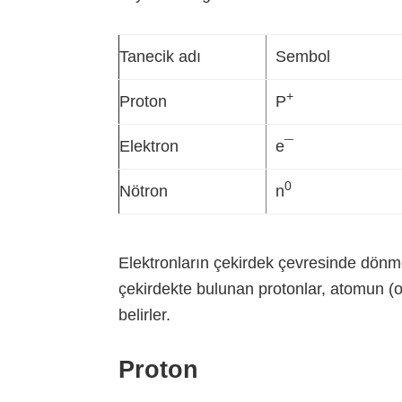
Tanecik adı
Sembol
+
Proton
P
Elektron
e¯
0
Nötron
n
Elektronların çekirdek çevresinde dönme 
çekirdekte bulunan protonlar, atomun (o 
belirler.
Proton