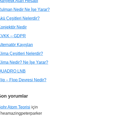
anyetik Alan Hesabı
ulman Nedir Ne İşe Yarar?
kü Çeşitleri Nelerdir?
onjektör Nedir
KVKK – GDPR
lternatör Kayışları
lima Çeşitleri Nelerdir?
lima Nedir? Ne İşe Yarar?
QUADRO LNB
lip – Flop Devresi Nedir?
Son yorumlar
ohr Atom Teorisi
için
Theamazingpeterparker