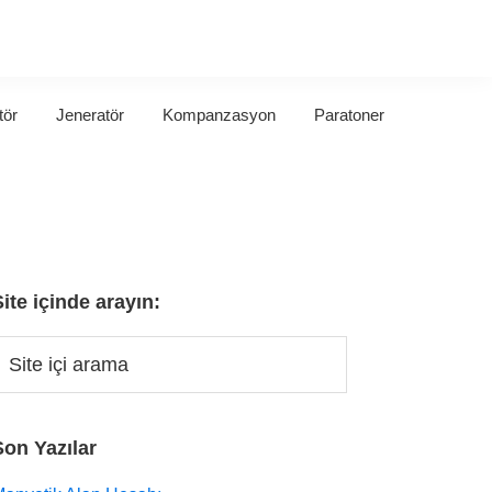
tör
Jeneratör
Kompanzasyon
Paratoner
Site içinde arayın:
Son Yazılar