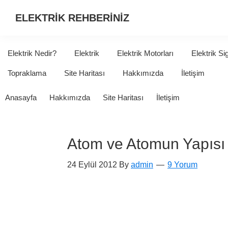
ELEKTRİK REHBERİNİZ
ELEKTRİK
HAKKINDA
Elektrik Nedir?
Elektrik
Elektrik Motorları
Elektrik Si
ARADIĞINIZ
Topraklama
Site Haritası
Hakkımızda
İletişim
HER
ŞEY...
Anasayfa
Hakkımızda
Site Haritası
İletişim
Atom ve Atomun Yapısı
24 Eylül 2012
By
admin
9 Yorum