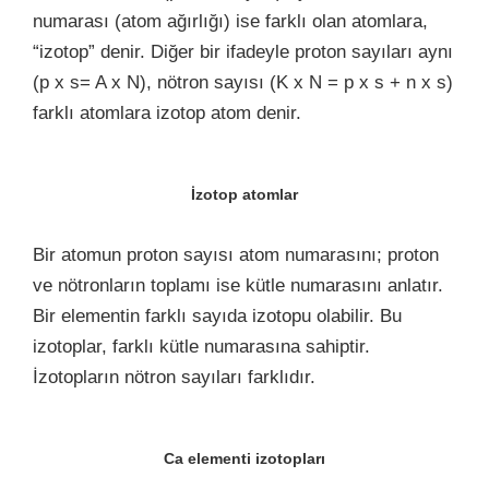
numarası (atom ağırlığı) ise farklı olan atomlara,
“izotop” denir. Diğer bir ifadeyle proton sayıları aynı
(p x s= A x N), nötron sayısı (K x N = p x s + n x s)
farklı atomlara izotop atom denir.
İzotop atomlar
Bir atomun proton sayısı atom numarasını; proton
ve nötronların toplamı ise kütle numarasını anlatır.
Bir elementin farklı sayıda izotopu olabilir. Bu
izotoplar, farklı kütle numarasına sahiptir.
İzotopların nötron sayıları farklıdır.
Ca elementi izotopları