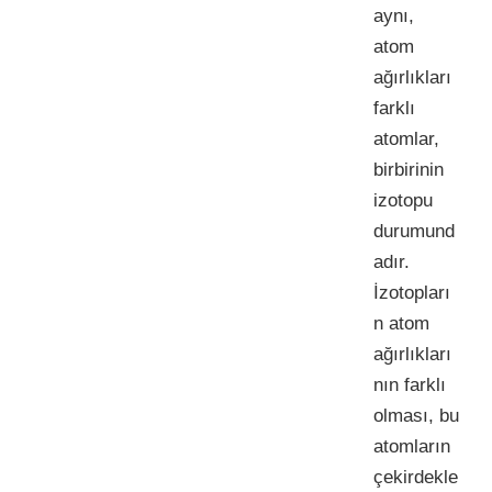
aynı,
atom
ağırlıkları
farklı
atomlar,
birbirinin
izotopu
durumund
adır.
İzotopları
n atom
ağırlıkları
nın farklı
olması, bu
atomların
çekirdekle