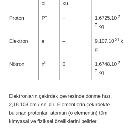
ol
kü
+
-2
Proton
P
+
1,6725.10
7
kg
-31
Elektron
e¯
–
9,107.10
k
g
0
-2
Nötron
n
0
1,6748.10
7
kg
Elektronların çekirdek çevresinde dönme hızı,
2,18.108 cm / sn’ dir. Elementlerin çekirdekte
bulunan protonlar, atomun (o elementin) tüm
kimyasal ve fiziksel özelliklerini belirler.