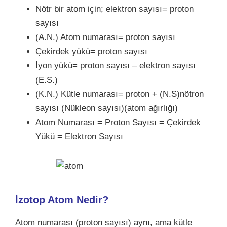
Nötr bir atom için; elektron sayısı= proton
sayısı
(A.N.) Atom numarası= proton sayısı
Çekirdek yükü= proton sayısı
İyon yükü= proton sayısı – elektron sayısı
(E.S.)
(K.N.) Kütle numarası= proton + (N.S)nötron
sayısı (Nükleon sayısı)(atom ağırlığı)
Atom Numarası = Proton Sayısı = Çekirdek
Yükü = Elektron Sayısı
İzotop Atom Nedir?
Atom numarası (proton sayısı) aynı, ama kütle