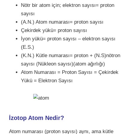
Nötr bir atom için; elektron sayısı= proton
sayısı
(A.N.) Atom numarası= proton sayısı
Çekirdek yükü= proton sayısı
İyon yükü= proton sayısı – elektron sayısı
(E.S.)
(K.N.) Kütle numarası= proton + (N.S)nötron
sayısı (Nükleon sayısı)(atom ağırlığı)
Atom Numarası = Proton Sayısı = Çekirdek
Yükü = Elektron Sayısı
İzotop Atom Nedir?
Atom numarası (proton sayısı) aynı, ama kütle