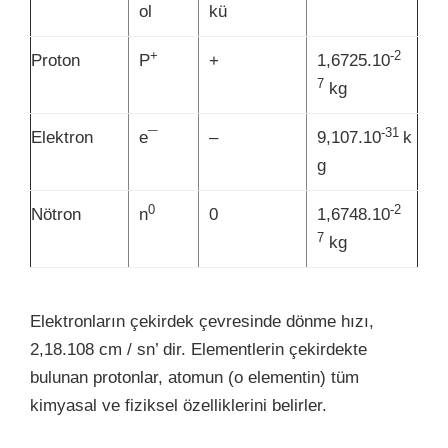
ol
kü
+
-2
Proton
P
+
1,6725.10
7
kg
-31
Elektron
e¯
–
9,107.10
k
g
0
-2
Nötron
n
0
1,6748.10
7
kg
Elektronların çekirdek çevresinde dönme hızı,
2,18.108 cm / sn’ dir. Elementlerin çekirdekte
bulunan protonlar, atomun (o elementin) tüm
kimyasal ve fiziksel özelliklerini belirler.