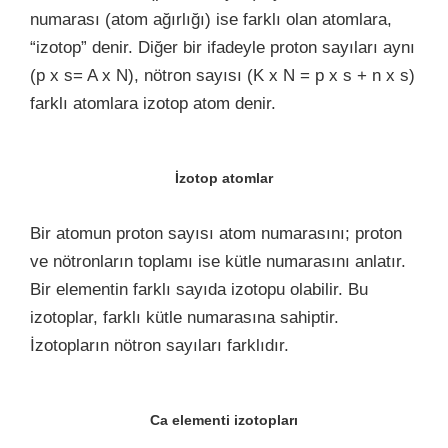
numarası (atom ağırlığı) ise farklı olan atomlara,
“izotop” denir. Diğer bir ifadeyle proton sayıları aynı
(p x s= A x N), nötron sayısı (K x N = p x s + n x s)
farklı atomlara izotop atom denir.
İzotop atomlar
Bir atomun proton sayısı atom numarasını; proton
ve nötronların toplamı ise kütle numarasını anlatır.
Bir elementin farklı sayıda izotopu olabilir. Bu
izotoplar, farklı kütle numarasına sahiptir.
İzotopların nötron sayıları farklıdır.
Ca elementi izotopları