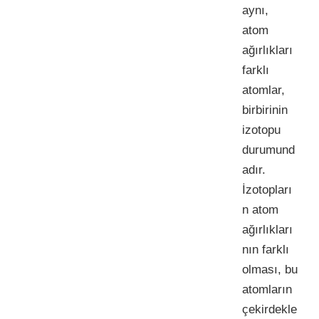
aynı,
atom
ağırlıkları
farklı
atomlar,
birbirinin
izotopu
durumund
adır.
İzotopları
n atom
ağırlıkları
nın farklı
olması, bu
atomların
çekirdekle