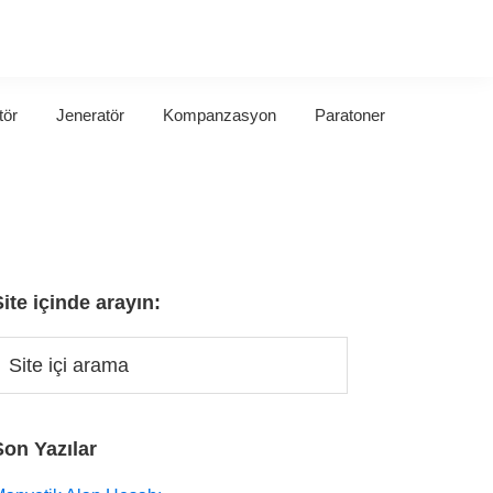
tör
Jeneratör
Kompanzasyon
Paratoner
Site içinde arayın:
Son Yazılar