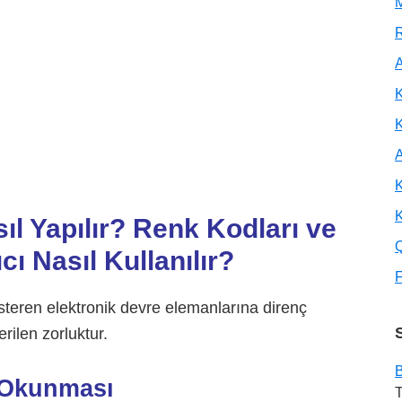
M
R
A
K
A
K
K
l Yapılır? Renk Kodları ve
ı Nasıl Kullanılır?
F
österen elektronik devre elemanlarına direnç
rilen zorluktur.
B
 Okunması