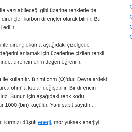
O
le yazılabileceği gibi üzerine renklerle de
O
 dirençler karbon dirençler olarak bilinir. Bu
 edilir.
O
O
 ile direnç okuma aşağıdaki çizelgede
 değerini anlamak için üzerlerine çizilen renkli
sinde, direncin ohm değeri öğrenilir.
le kullanılır. Birimi ohm (Ω)’dur. Devrelerdeki
rca ohm’ a kadar değişebilir. Bir direncin
liriz. Bunun için aşağıdaki renk kodu
ür 1000 (bin) küçülür. Yani sabit sayıdır .
r. Kırmızı düşük
enerji
, mor yüksek enerjiyi