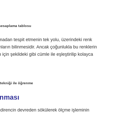
hesaplama tablosu
lmadan tespit etmenin tek yolu, üzerindeki renk
nların bilinmesidir. Ancak çoğunlukla bu renklerin
in şekildeki gibi cümle ile eşleştirilip kolayca
 tekniği ile öğrenme
unması
 direncin devreden sökülerek ölçme işleminin