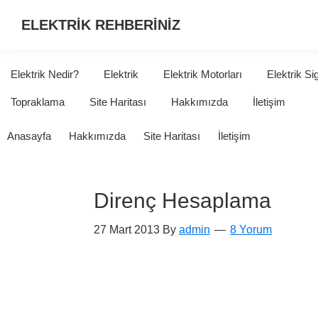
ELEKTRİK REHBERİNİZ
ELEKTRİK
HAKKINDA
Elektrik Nedir?
Elektrik
Elektrik Motorları
Elektrik Si
ARADIĞINIZ
Topraklama
Site Haritası
Hakkımızda
İletişim
HER
ŞEY...
Anasayfa
Hakkımızda
Site Haritası
İletişim
Direnç Hesaplama
27 Mart 2013
By
admin
8 Yorum