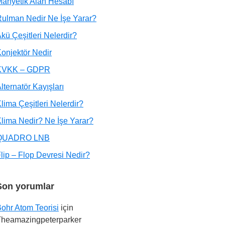
anyetik Alan Hesabı
ulman Nedir Ne İşe Yarar?
kü Çeşitleri Nelerdir?
onjektör Nedir
KVKK – GDPR
lternatör Kayışları
lima Çeşitleri Nelerdir?
lima Nedir? Ne İşe Yarar?
QUADRO LNB
lip – Flop Devresi Nedir?
Son yorumlar
ohr Atom Teorisi
için
Theamazingpeterparker