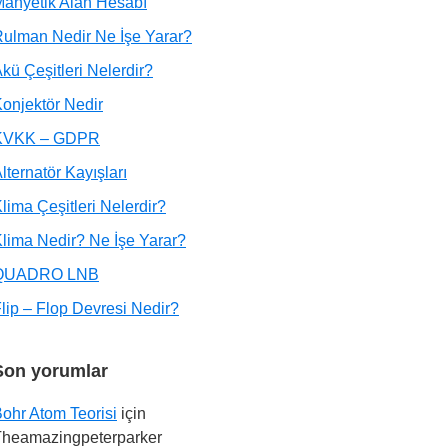
anyetik Alan Hesabı
ulman Nedir Ne İşe Yarar?
kü Çeşitleri Nelerdir?
onjektör Nedir
KVKK – GDPR
lternatör Kayışları
lima Çeşitleri Nelerdir?
lima Nedir? Ne İşe Yarar?
QUADRO LNB
lip – Flop Devresi Nedir?
Son yorumlar
ohr Atom Teorisi
için
Theamazingpeterparker