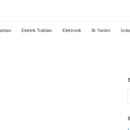
gortası
Elektrik Trafoları
Elektronik
İlk Yardım
İzola