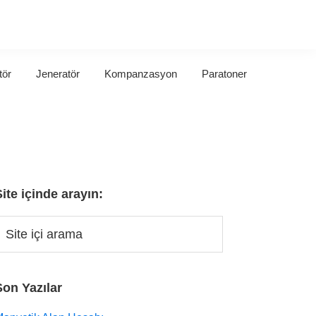
tör
Jeneratör
Kompanzasyon
Paratoner
Site içinde arayın:
Son Yazılar