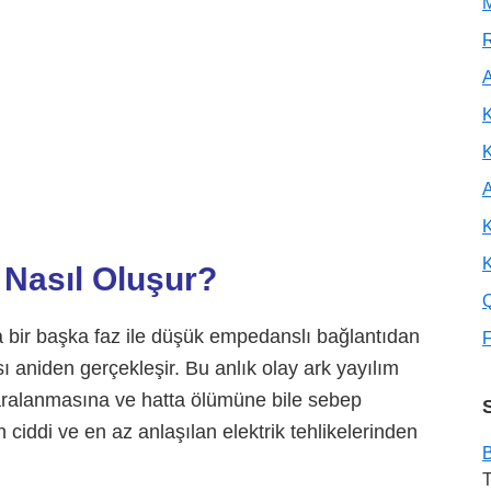
M
R
A
K
A
K
K
 Nasıl Oluşur?
ya bir başka faz ile düşük empedanslı bağlantıdan
F
sı aniden gerçekleşir. Bu anlık olay ark yayılım
 yaralanmasına ve hatta ölümüne bile sebep
n ciddi ve en az anlaşılan elektrik tehlikelerinden
B