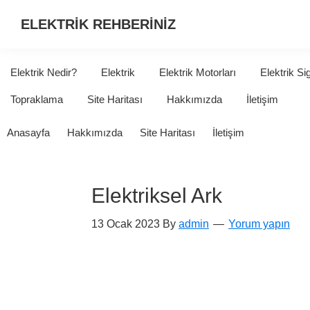
ELEKTRİK REHBERİNİZ
ELEKTRİK
HAKKINDA
Elektrik Nedir?
Elektrik
Elektrik Motorları
Elektrik Si
ARADIĞINIZ
Topraklama
Site Haritası
Hakkımızda
İletişim
HER
ŞEY...
Anasayfa
Hakkımızda
Site Haritası
İletişim
Elektriksel Ark
13 Ocak 2023
By
admin
Yorum yapın