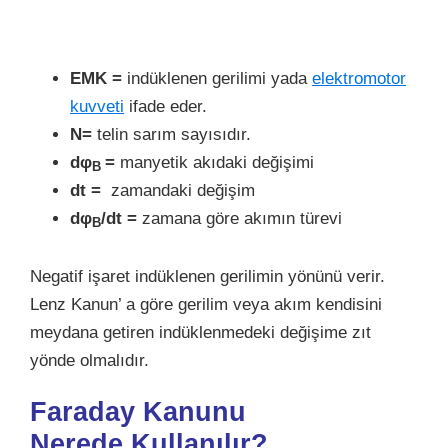
EMK =
indüklenen gerilimi yada
elektromotor
kuvveti
ifade eder.
N=
telin sarım sayısıdır.
dφ
=
manyetik akıdaki değişimi
B
dt =
zamandaki değişim
dφ
/dt =
zamana göre akımın türevi
B
Negatif işaret indüklenen gerilimin yönünü verir.
Lenz Kanun’ a göre gerilim veya akım kendisini
meydana getiren indüklenmedeki değişime zıt
yönde olmalıdır.
Faraday Kanunu
Nerede Kullanılır?