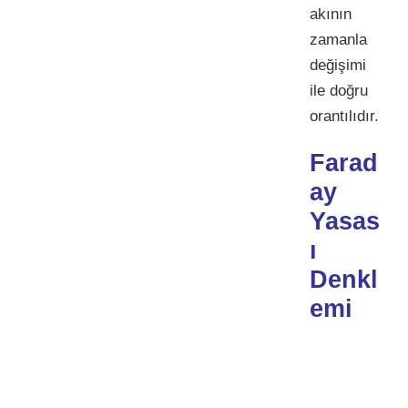
akının
zamanla
değişimi
ile doğru
orantılıdır.
Farad
ay
Yasas
ı
Denkl
emi