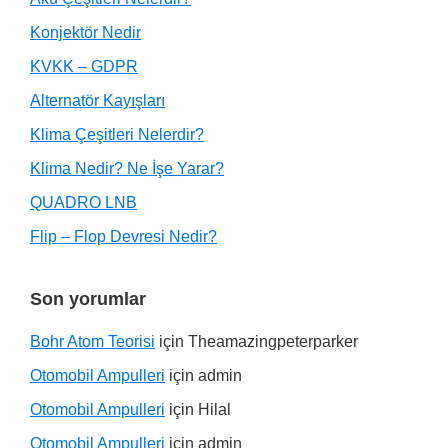
Konjektör Nedir
KVKK – GDPR
Alternatör Kayışları
Klima Çeşitleri Nelerdir?
Klima Nedir? Ne İşe Yarar?
QUADRO LNB
Flip – Flop Devresi Nedir?
Son yorumlar
Bohr Atom Teorisi
için
Theamazingpeterparker
Otomobil Ampulleri
için
admin
Otomobil Ampulleri
için
Hilal
Otomobil Ampulleri
için
admin