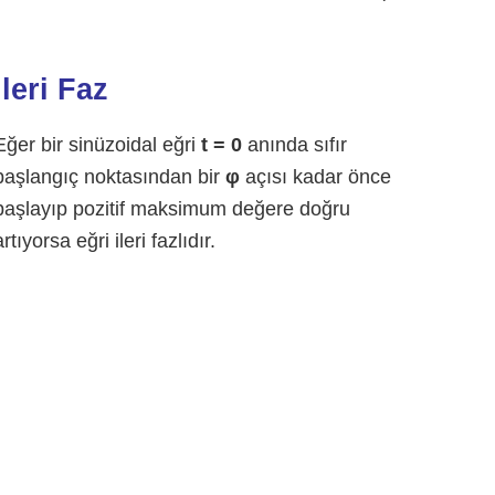
İleri Faz
Eğer bir sinüzoidal eğri
t = 0
anında sıfır
başlangıç noktasından bir
φ
açısı kadar önce
başlayıp pozitif maksimum değere doğru
artıyorsa eğri ileri fazlıdır.