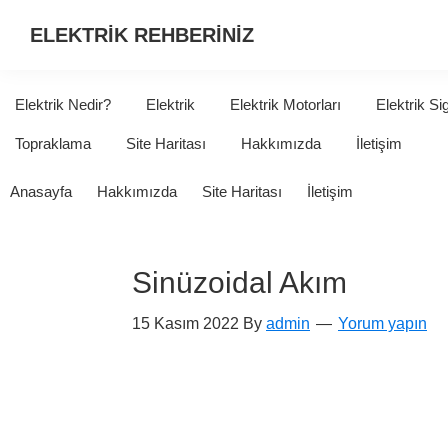
ELEKTRİK REHBERİNİZ
ELEKTRİK
HAKKINDA
Elektrik Nedir?
Elektrik
Elektrik Motorları
Elektrik Si
ARADIĞINIZ
Topraklama
Site Haritası
Hakkımızda
İletişim
HER
ŞEY...
Anasayfa
Hakkımızda
Site Haritası
İletişim
Sinüzoidal Akım
15 Kasım 2022
By
admin
Yorum yapın