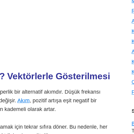
M
R
A
K
A
K
K
? Vektörlerle Gösterilmesi
erlik bir alternatif akımdır. Düşük frekansı
F
değişir.
Akım
, pozitif artışa eşit negatif bir
n kademeli olarak artar.
B
amak için tekrar sıfıra döner. Bu nedenle, her