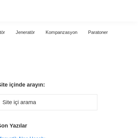
tör
Jeneratör
Kompanzasyon
Paratoner
Site içinde arayın:
Son Yazılar