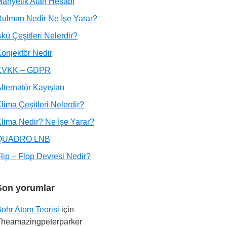
anyetik Alan Hesabı
ulman Nedir Ne İşe Yarar?
kü Çeşitleri Nelerdir?
onjektör Nedir
KVKK – GDPR
lternatör Kayışları
lima Çeşitleri Nelerdir?
lima Nedir? Ne İşe Yarar?
QUADRO LNB
lip – Flop Devresi Nedir?
Son yorumlar
ohr Atom Teorisi
için
Theamazingpeterparker