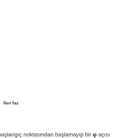
İleri faz
 başlangıç noktasından başlamayıp bir
φ
açısı