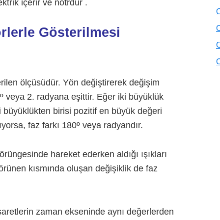
ktrik içerir ve nötrdür .
O
O
rlerle Gösterilmesi
O
O
rilen ölçüsüdür. Yön değiştirerek değişim
 veya 2. radyana eşittir. Eğer iki büyüklük
ki büyüklükten birisi pozitif en büyük değeri
ıyorsa, faz farkı 180º veya radyandır.
rüngesinde hareket ederken aldığı ışıkları
örünen kısmında oluşan değişiklik de faz
l işaretlerin zaman ekseninde aynı değerlerden