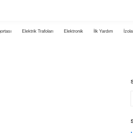
gortası
Elektrik Trafoları
Elektronik
İlk Yardım
İzola