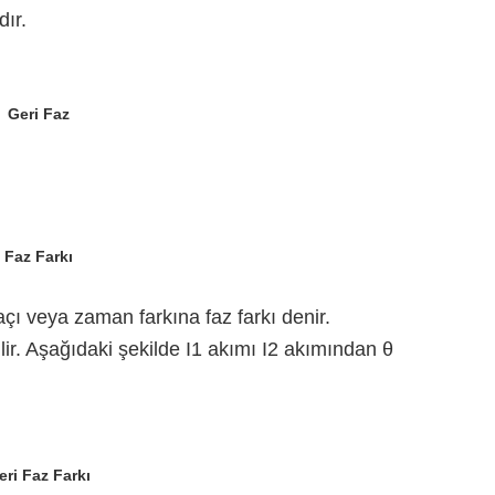
dır.
Geri Faz
Faz Farkı
açı veya zaman farkına faz farkı denir.
ilir. Aşağıdaki şekilde I1 akımı I2 akımından θ
eri Faz Farkı