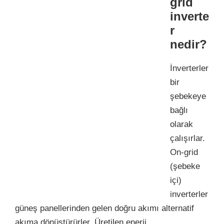
grid
inverte
r
nedir?
İnverterler
bir
şebekeye
bağlı
olarak
çalışırlar.
On-grid
(şebeke
içi)
inverterler
güneş panellerinden gelen doğru akımı alternatif
akıma dönüştürürler. Üretilen enerji