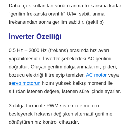
Daha çok kullanılan sürücü anma frekansına kadar
“gerilim frekansla orantılı” U/f= sabit, anma
frekansından sonra gerilim sabittir. (şekil b)
İnverter Özelliği
0,5 Hz – 2000 Hz (frekans) arasında hız ayarı
yapabilmesidir. İnverter şebekedeki AC gerilimi
doğrultur. Oluşan gerilim dalgalanmalarını, pikleri,
bozucu
elektriği
filtreleyip temizler.
AC motor
veya
s
ervo motorun
hızını yüksek kalkış momenti ile
sıfırdan istenen değere, istenen süre içinde ayarlar.
3 dalga formu ile PWM sistemi ile motoru
besleyerek frekansı değişken alternatif gerilime
dönüştüren hız kontrol cihazıdır.