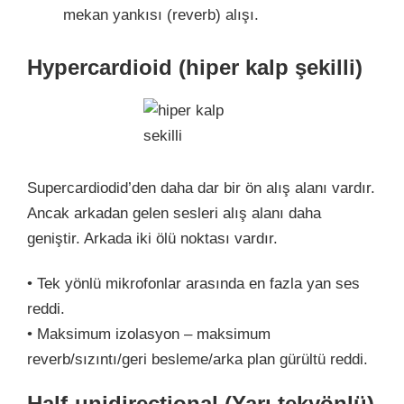
mekan yankısı (reverb) alışı.
Hypercardioid (hiper kalp şekilli)
Supercardiodid’den daha dar bir ön alış alanı vardır.
Ancak arkadan gelen sesleri alış alanı daha
geniştir. Arkada iki ölü noktası vardır.
• Tek yönlü mikrofonlar arasında en fazla yan ses
reddi.
• Maksimum izolasyon – maksimum
reverb/sızıntı/geri besleme/arka plan gürültü reddi.
Half-unidirectional (Yarı tekyönlü)