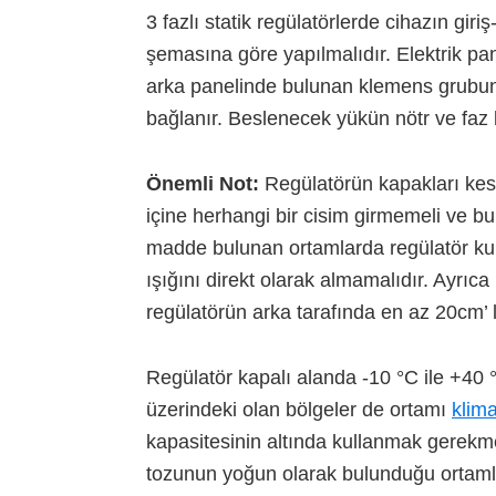
3 fazlı statik regülatörlerde cihazın giri
şemasına göre yapılmalıdır. Elektrik pa
arka panelinde bulunan klemens grubuna
bağlanır. Beslenecek yükün nötr ve faz ba
Önemli Not:
Regülatörün kapakları kesi
içine herhangi bir cisim girmemeli ve bu
madde bulunan ortamlarda regülatör kull
ışığını direkt olarak almamalıdır. Ayrıc
regülatörün arka tarafında en az 20cm’ l
Regülatör kapalı alanda -10 °C ile +40 °
üzerindeki olan bölgeler de ortamı
klim
kapasitesinin altında kullanmak gerekmek
tozunun yoğun olarak bulunduğu ortamla