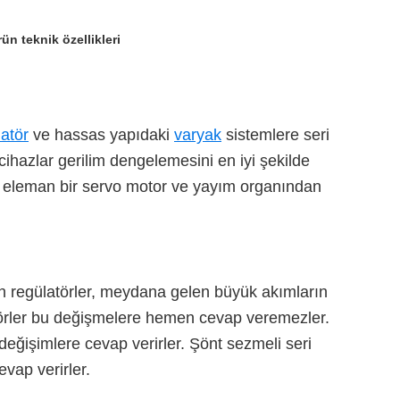
ün teknik özellikleri
?
atör
ve hassas yapıdaki
varyak
sistemlere seri
 cihazlar gerilim dengelemesini en iyi şekilde
cu eleman bir servo motor ve yayım organından
n regülatörler, meydana gelen büyük akımların
atörler bu değişmelere hemen cevap veremezler.
eğişimlere cevap verirler. Şönt sezmeli seri
vap verirler.