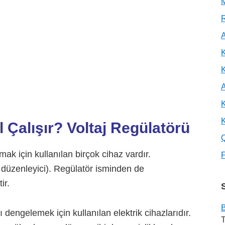
M
R
A
K
A
K
K
 Çalışır? Voltaj Regülatörü
k için kullanılan birçok cihaz vardır.
F
aj düzenleyici). Regülatör isminden de
ir.
B
ı dengelemek için kullanılan elektrik cihazlarıdır.