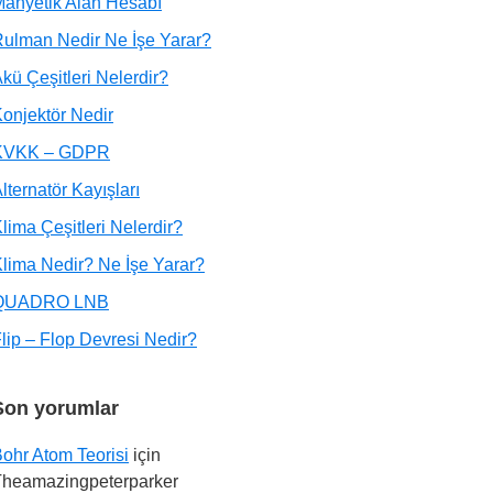
anyetik Alan Hesabı
ulman Nedir Ne İşe Yarar?
kü Çeşitleri Nelerdir?
onjektör Nedir
KVKK – GDPR
lternatör Kayışları
lima Çeşitleri Nelerdir?
lima Nedir? Ne İşe Yarar?
QUADRO LNB
lip – Flop Devresi Nedir?
Son yorumlar
ohr Atom Teorisi
için
Theamazingpeterparker