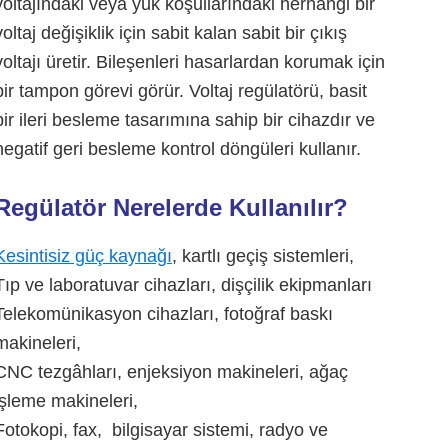
voltajındaki veya yük koşullarındaki herhangi bir
voltaj değişiklik için sabit kalan sabit bir çıkış
voltajı üretir. Bileşenleri hasarlardan korumak için
bir tampon görevi görür. Voltaj regülatörü, basit
bir ileri besleme tasarımına sahip bir cihazdır ve
negatif geri besleme kontrol döngüleri kullanır.
Regülatör Nerelerde Kullanılır?
Kesintisiz güç kaynağı
, kartlı geçiş sistemleri,
Tıp ve laboratuvar cihazları, dişçilik ekipmanları
Telekomünikasyon cihazları, fotoğraf baskı
makineleri,
CNC tezgâhları, enjeksiyon makineleri, ağaç
işleme makineleri,
Fotokopi, fax, bilgisayar sistemi, radyo ve