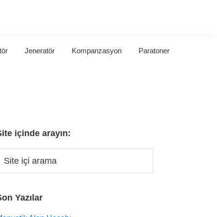
tör
Jeneratör
Kompanzasyon
Paratoner
Site içinde arayın:
Son Yazılar