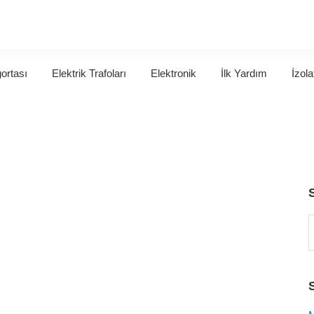
gortası
Elektrik Trafoları
Elektronik
İlk Yardım
İzola