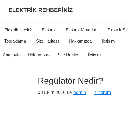
ELEKTRİK REHBERİNİZ
ELEKTRİK
HAKKINDA
Elektrik Nedir?
Elektrik
Elektrik Motorları
Elektrik Si
ARADIĞINIZ
Topraklama
Site Haritası
Hakkımızda
İletişim
HER
ŞEY...
Anasayfa
Hakkımızda
Site Haritası
İletişim
Regülatör Nedir?
08 Ekim 2016
By
admin
7 Yorum