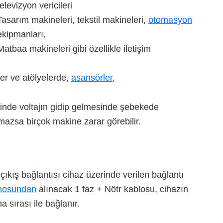
televizyon vericileri
Tasarım makineleri, tekstil makineleri,
otomasyon
ekipmanları,
Matbaa makineleri gibi özellikle iletişim
ler ve atölyelerde,
asansörler
,
rinde voltajın gidip gelmesinde şebekede
ılmazsa birçok makine zarar görebilir.
ş-çıkış bağlantısı cihaz üzerinde verilen bağlantı
anosundan
alınacak 1 faz + Nötr kablosu, cihazın
sırası ile bağlanır.