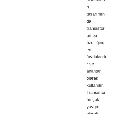
n
tasarımın
da
transistör
ün bu
özelliğind
en
faydalanılı
r ve
anahtar
olarak
kullanılır.
Transistör
ün çok
yaygın
olarak