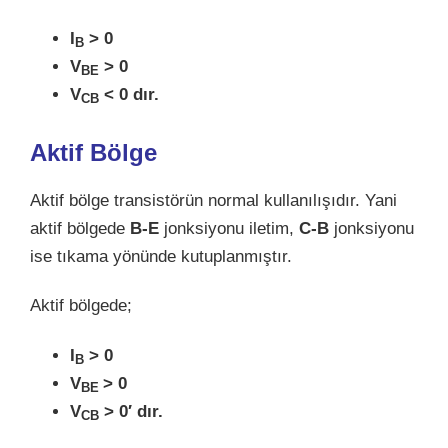
I
> 0
B
V
> 0
BE
V
< 0 dır.
CB
Aktif Bölge
Aktif bölge transistörün normal kullanılışıdır. Yani
aktif bölgede
B-E
jonksiyonu iletim,
C-B
jonksiyonu
ise tıkama yönünde kutuplanmıştır.
Aktif bölgede;
I
> 0
B
V
> 0
BE
V
> 0′ dır.
CB