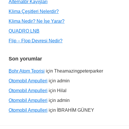
Alternatör Kayışları
Klima Çeşitleri Nelerdir?
Klima Nedir? Ne İşe Yarar?
QUADRO LNB
Flip – Flop Devresi Nedir?
Son yorumlar
Bohr Atom Teorisi
için
Theamazingpeterparker
Otomobil Ampulleri
için
admin
Otomobil Ampulleri
için
Hilal
Otomobil Ampulleri
için
admin
Otomobil Ampulleri
için
İBRAHİM GÜNEY