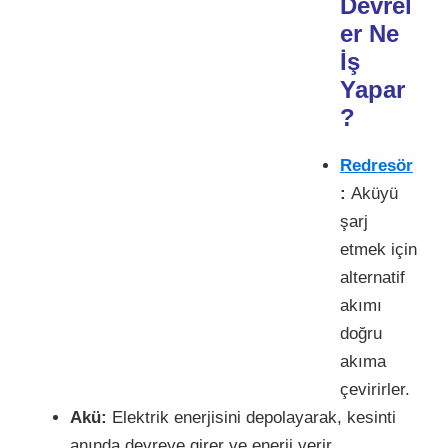
Devrel
er Ne
İş
Yapar
?
Redresör
:
Aküyü
şarj
etmek için
alternatif
akımı
doğru
akıma
çevirirler.
Akü:
Elektrik enerjisini depolayarak, kesinti
anında devreye girer ve enerji verir.