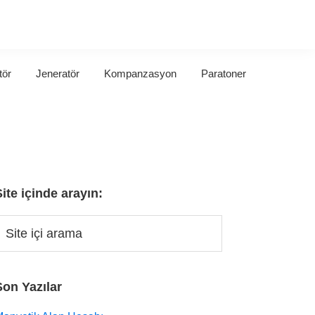
tör
Jeneratör
Kompanzasyon
Paratoner
Site içinde arayın:
Son Yazılar