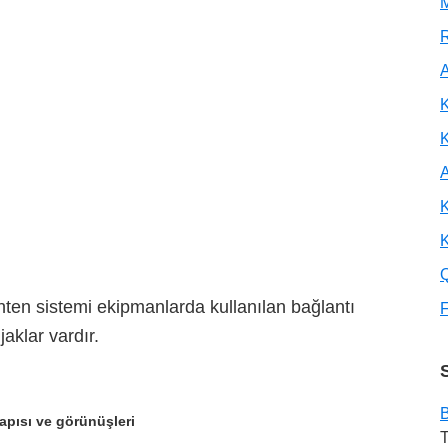
M
R
A
K
A
K
K
en sistemi ekipmanlarda kullanılan bağlantı
F
aklar vardır.
B
apısı ve görünüşleri