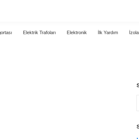
gortası
Elektrik Trafoları
Elektronik
İlk Yardım
İzola