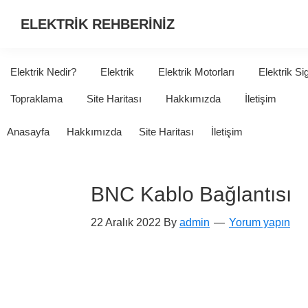
ELEKTRİK REHBERİNİZ
ELEKTRİK
HAKKINDA
Elektrik Nedir?
Elektrik
Elektrik Motorları
Elektrik Si
ARADIĞINIZ
Topraklama
Site Haritası
Hakkımızda
İletişim
HER
ŞEY...
Anasayfa
Hakkımızda
Site Haritası
İletişim
BNC Kablo Bağlantısı
22 Aralık 2022
By
admin
Yorum yapın