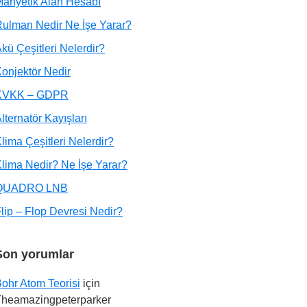
anyetik Alan Hesabı
ulman Nedir Ne İşe Yarar?
kü Çeşitleri Nelerdir?
onjektör Nedir
KVKK – GDPR
lternatör Kayışları
lima Çeşitleri Nelerdir?
lima Nedir? Ne İşe Yarar?
QUADRO LNB
lip – Flop Devresi Nedir?
Son yorumlar
ohr Atom Teorisi
için
Theamazingpeterparker