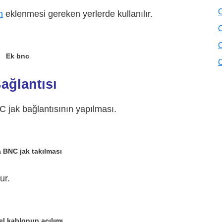
O
n
eklenmesi gereken yerlerde kullanılır.
O
O
Ek bnc
O
ağlantısı
 jak bağlantısının yapılması.
 BNC jak takılması
ur.
l kablonun açılımı