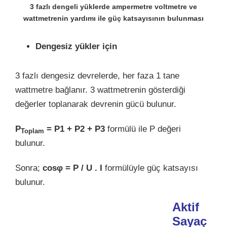
3 fazlı dengeli yüklerde ampermetre voltmetre ve
wattmetrenin yardımı ile güç katsayısının bulunması
Dengesiz yükler için
3 fazlı dengesiz devrelerde, her faza 1 tane
wattmetre bağlanır. 3 wattmetrenin gösterdiği
değerler toplanarak devrenin gücü bulunur.
P
= P1 + P2 + P3
formülü ile P değeri
Toplam
bulunur.
Sonra;
cosφ = P / U . I
formülüyle güç katsayısı
bulunur.
Aktif
Sayaç