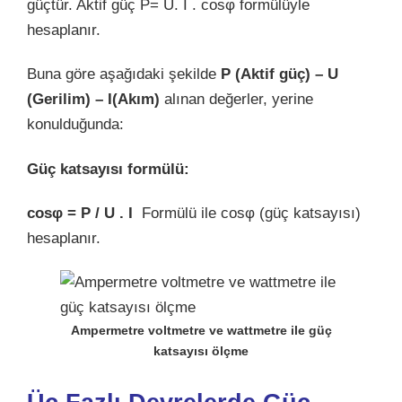
güçtür. Aktif güç P= U. I . cosφ formülüyle
hesaplanır.
Buna göre aşağıdaki şekilde
P (Aktif güç) – U
(Gerilim) – I(Akım)
alınan değerler, yerine
konulduğunda:
Güç katsayısı formülü:
cosφ = P / U . I
Formülü ile cosφ (güç katsayısı)
hesaplanır.
Ampermetre voltmetre ve wattmetre ile güç
katsayısı ölçme