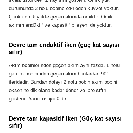
skala üstündeki 1 sayısını gösterir. Omik yük
durumunda 2 nolu bobine etki eden kuvvet yoktur.
Çünkü omik yükte geçen akımda omiktir. Omik
akımın endüktif ve kapasitif bileşeni de yoktur.
Devre tam endüktif iken (güç kat sayısı
sıfır)
Akım bobinlerinden geçen akım aynı fazda, 1 nolu
gerilim bobininden geçen akım bunlardan 90°
ileridedir. Bundan dolayı 2 nolu bobin akım bobini
eksenine dik olana kadar döner ve ibre sıfırı
gösterir. Yani cos φ= 0’dır.
Devre tam kapasitif iken (Güç kat sayısı
sıfır)