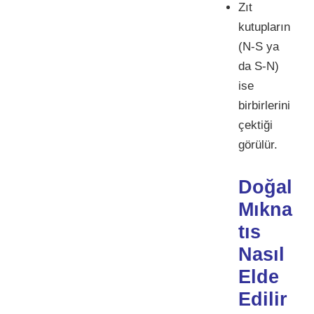
Zıt
kutupların
(N-S ya
da S-N)
ise
birbirlerini
çektiği
görülür.
Doğal
Mıkna
tıs
Nasıl
Elde
Edilir