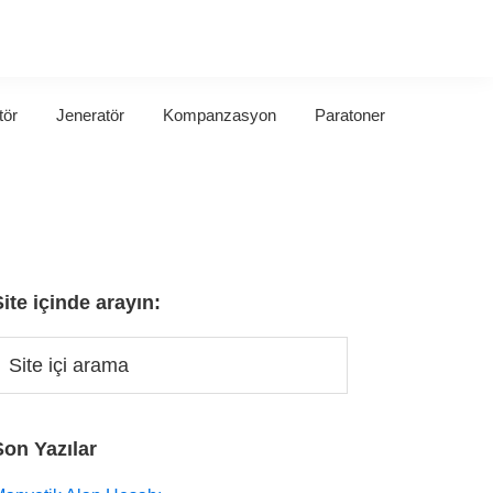
tör
Jeneratör
Kompanzasyon
Paratoner
Site içinde arayın:
Son Yazılar