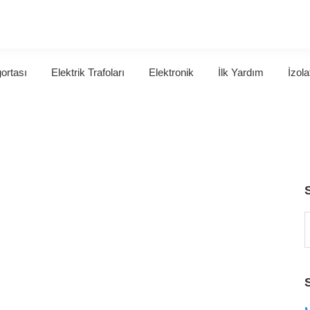
gortası
Elektrik Trafoları
Elektronik
İlk Yardım
İzola