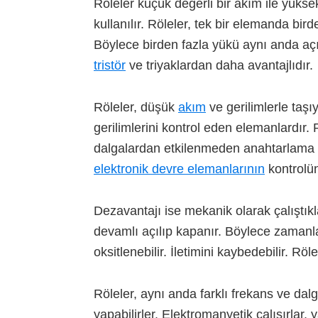
Röleler küçük değerli bir akım ile yüksek
kullanılır. Röleler, tek bir elemanda bir
Böylece birden fazla yükü aynı anda açıp 
tristör
ve triyaklardan daha avantajlıdır.
Röleler, düşük
akım
ve gerilimlerle taş
gerilimlerini kontrol eden elemanlardır.
dalgalardan etkilenmeden anahtarlama ya
elektronik devre elemanlarının
kontrolün
Dezavantajı ise mekanik olarak çalıştıkla
devamlı açılıp kapanır. Böylece zaman
oksitlenebilir. İletimini kaybedebilir. R
Röleler, aynı anda farklı frekans ve da
yapabilirler. Elektromanyetik çalışırlar,