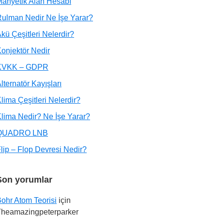
anyetik Alan Hesabı
ulman Nedir Ne İşe Yarar?
kü Çeşitleri Nelerdir?
onjektör Nedir
KVKK – GDPR
lternatör Kayışları
lima Çeşitleri Nelerdir?
lima Nedir? Ne İşe Yarar?
QUADRO LNB
lip – Flop Devresi Nedir?
Son yorumlar
ohr Atom Teorisi
için
Theamazingpeterparker