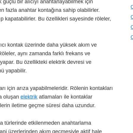
 güçlü bir alıcıyı anahtarlayabilmek için
O
den fazla anahtar kontağına sahip olabilirler.
O
kapatabilirler. Bu özellikleri sayesinde röleler,
O
O
ıyıcı kontak üzerinde daha yüksek akım ve
 Röleler, aynı zamanda farklı frekans ve
par. Bu özellikteki elektrik devresi ve
ü yapabilir.
rı için arıza yapabilmeleridir. Rölenin kontakları
la oluşan
elektrik
atlamaları ile kontaklar
ölelerin iletime geçme süresi daha uzundur.
lga türlerinde etkilenmeden anahtarlama
 yani üzerlerinden akım geçmesiyle aktif hale