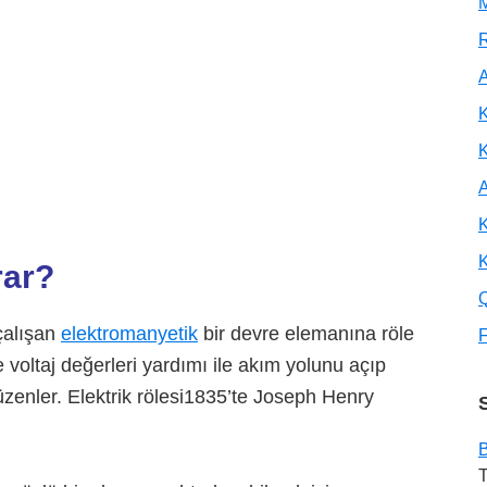
M
R
A
K
A
K
K
rar?
çalışan
elektromanyetik
bir devre elemanına röle
F
voltaj değerleri yardımı ile akım yolunu açıp
üzenler. Elektrik rölesi1835’te Joseph Henry
B