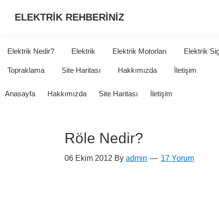
ELEKTRİK REHBERİNİZ
ELEKTRİK
HAKKINDA
Elektrik Nedir?
Elektrik
Elektrik Motorları
Elektrik Si
ARADIĞINIZ
Topraklama
Site Haritası
Hakkımızda
İletişim
HER
ŞEY...
Anasayfa
Hakkımızda
Site Haritası
İletişim
Röle Nedir?
06 Ekim 2012
By
admin
17 Yorum