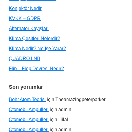
Konjektör Nedir
KVKK – GDPR
Alternatör Kayışları
Klima Çeşitleri Nelerdir?
Klima Nedir? Ne İşe Yarar?
QUADRO LNB
Flip – Flop Devresi Nedir?
Son yorumlar
Bohr Atom Teorisi
için
Theamazingpeterparker
Otomobil Ampulleri
için
admin
Otomobil Ampulleri
için
Hilal
Otomobil Ampulleri
için
admin