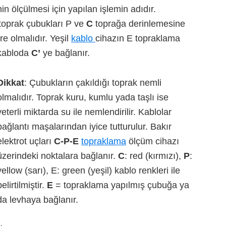
 ölçülmesi için yapılan işlemin adıdır.
toprak çubukları P ve
C
toprağa derinlemesine
tre olmalıdır. Yeşil
kablo
cihazın E topraklama
 kabloda
C’
ye bağlanır.
Dikkat
: Çubukların çakıldığı toprak nemli
olmalıdır. Toprak kuru, kumlu yada taşlı ise
yeterli miktarda su ile nemlendirilir. Kablolar
bağlantı maşalarından iyice tutturulur. Bakır
elektrot uçları
C-P-E
topraklama
ölçüm cihazı
üzerindeki noktalara bağlanır.
C
: red (kırmızı),
P
:
yellow (sarı), E: green (yeşil) kablo renkleri ile
belirtilmiştir.
E
= topraklama yapılmış çubuğa ya
da levhaya bağlanır.