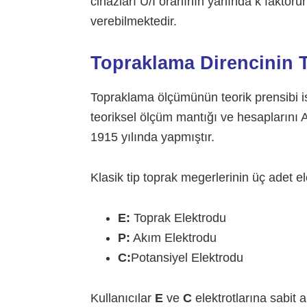
cihazları U/I oranının yanında k faktörü
verebilmektedir.
Topraklama Direncinin T
Topraklama ölçümünün teorik prensibi ise
teoriksel ölçüm mantığı ve hesapların
1915 yılında yapmıştır.
Klasik tip toprak megerlerinin üç adet ele
E:
Toprak Elektrodu
P:
Akım Elektrodu
C:
Potansiyel Elektrodu
Kullanıcılar
E
ve
C
elektrotlarına sabit