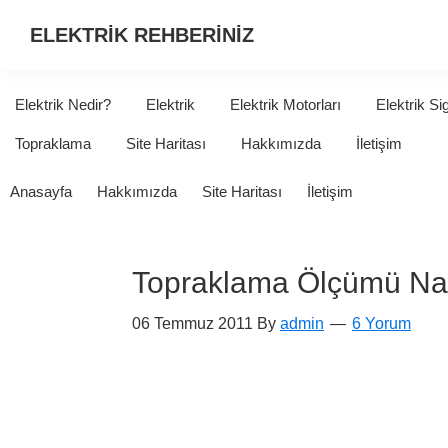
ELEKTRİK REHBERİNİZ
ELEKTRİK
HAKKINDA
Elektrik Nedir?
Elektrik
Elektrik Motorları
Elektrik Si
ARADIĞINIZ
Topraklama
Site Haritası
Hakkımızda
İletişim
HER
ŞEY...
Anasayfa
Hakkımızda
Site Haritası
İletişim
Topraklama Ölçümü Nası
06 Temmuz 2011
By
admin
6 Yorum