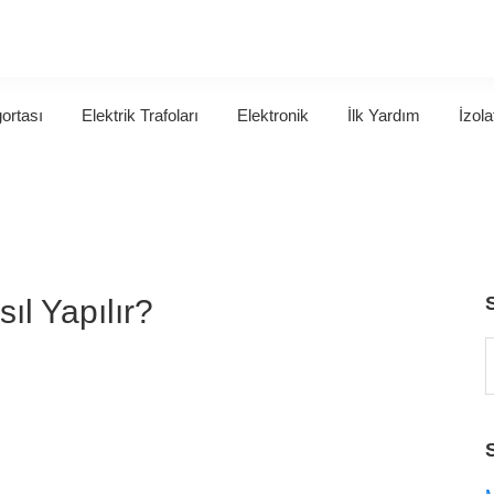
gortası
Elektrik Trafoları
Elektronik
İlk Yardım
İzola
l Yapılır?