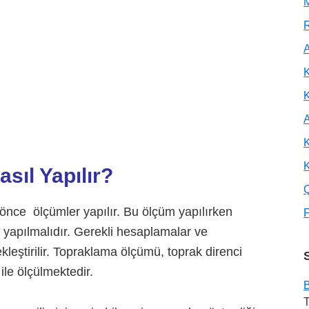
M
R
A
K
A
K
K
ıl Yapılır?
nce ölçümler yapılır. Bu ölçüm yapılırken
F
 yapılmalıdır. Gerekli hesaplamalar ve
kleştirilir. Topraklama ölçümü, toprak direnci
ile ölçülmektedir.
B