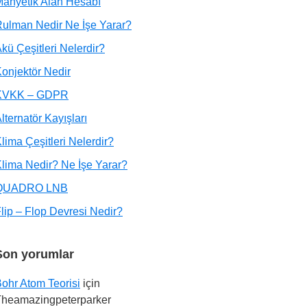
anyetik Alan Hesabı
ulman Nedir Ne İşe Yarar?
kü Çeşitleri Nelerdir?
onjektör Nedir
KVKK – GDPR
lternatör Kayışları
lima Çeşitleri Nelerdir?
lima Nedir? Ne İşe Yarar?
QUADRO LNB
lip – Flop Devresi Nedir?
Son yorumlar
ohr Atom Teorisi
için
Theamazingpeterparker