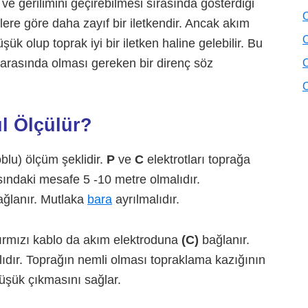
 ve gerilimini geçirebilmesi sırasında gösterdiği
O
nlere göre daha zayıf bir iletkendir. Ancak akım
O
ük olup toprak iyi bir iletken haline gelebilir. Bu
n arasında olması gereken bir direnç söz
O
O
l Ölçülür?
oblu) ölçüm şeklidir.
P
ve
C
elektrotları toprağa
asındaki mesafe 5 -10 metre olmalıdır.
ağlanır. Mutlaka
bara
ayrılmalıdır.
kırmızı kablo da akım elektroduna
(C)
bağlanır.
alıdır. Toprağın nemli olması topraklama kazığının
düşük çıkmasını sağlar.