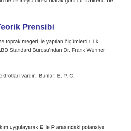
nü de belirleyip direkt olarak görünür özdirenci de
eorik Prensibi
 toprak megeri ile yapılan ölçümlerdir. İlk
ı ABD Standard Bürosu’ndan Dr. Frank Wenner
ktrotları vardır. Bunlar: E, P, C.
 akım uygulayarak
E
ile
P
arasındaki potansiyel