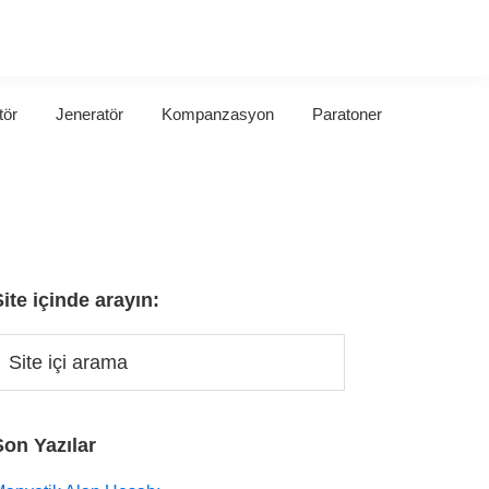
tör
Jeneratör
Kompanzasyon
Paratoner
Site içinde arayın:
Son Yazılar