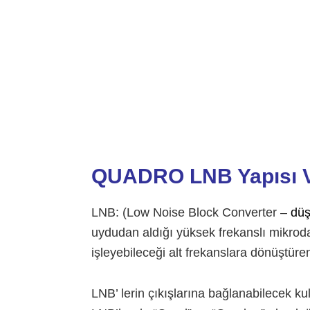
QUADRO LNB Yapısı V
LNB: (Low Noise Block Converter –
dü
uydudan aldığı yüksek frekanslı mikrodal
işleyebileceği alt frekanslara dönüştüre
LNB’ lerin çıkışlarına bağlanabilecek kull