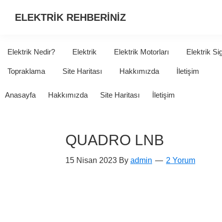
ELEKTRİK REHBERİNİZ
ELEKTRİK
HAKKINDA
Elektrik Nedir?
Elektrik
Elektrik Motorları
Elektrik Si
ARADIĞINIZ
Topraklama
Site Haritası
Hakkımızda
İletişim
HER
ŞEY...
Anasayfa
Hakkımızda
Site Haritası
İletişim
QUADRO LNB
15 Nisan 2023
By
admin
2 Yorum