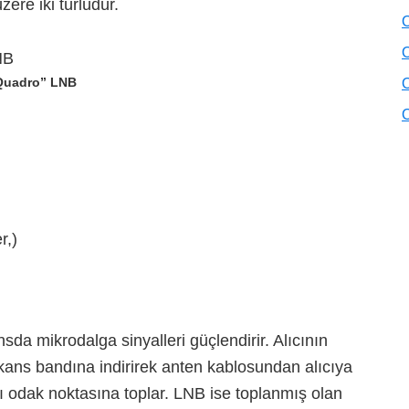
ere iki türlüdür.
O
O
Quadro” LNB
O
O
r,)
sda mikrodalga sinyalleri güçlendirir. Alıcının
ekans bandına indirirek anten kablosundan alıcıya
ı odak noktasına toplar. LNB ise toplanmış olan