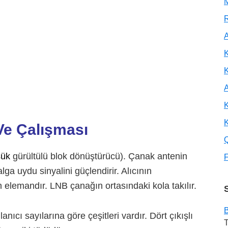
M
R
A
K
A
K
K
e Çalışması
şük
gürültülü blok dönüştürücü). Çanak antenin
F
ga uydu sinyalini güçlendirir. Alıcının
n elemandır. LNB çanağın ortasındaki kola takılır.
B
anıcı sayılarına göre çeşitleri vardır. Dört çıkışlı