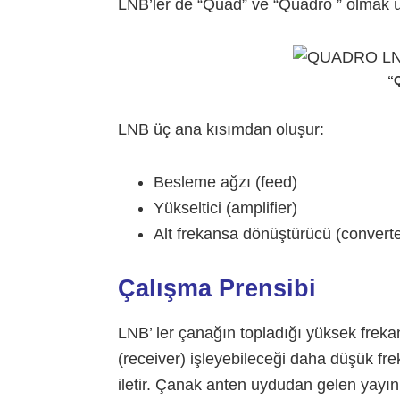
LNB’ler de “Quad” ve “Quadro ” olmak üz
“
LNB üç ana kısımdan oluşur:
Besleme ağzı (feed)
Yükseltici (amplifier)
Alt frekansa dönüştürücü (converte
Çalışma Prensibi
LNB’ ler çanağın topladığı yüksek frekan
(receiver) işleyebileceği daha düşük fr
iletir. Çanak anten uydudan gelen yayın