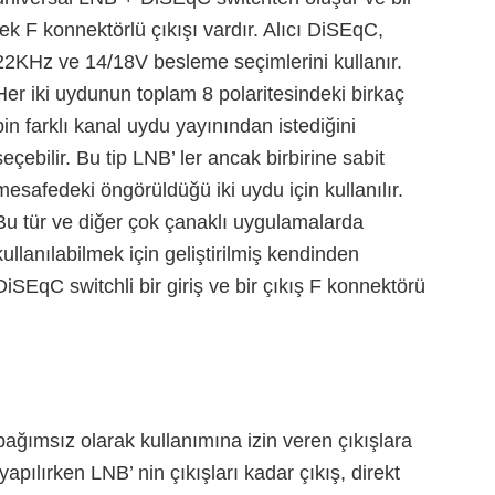
tek F konnektörlü çıkışı vardır. Alıcı DiSEqC,
22KHz ve 14/18V besleme seçimlerini kullanır.
Her iki uydunun toplam 8 polaritesindeki birkaç
bin farklı kanal uydu yayınından istediğini
seçebilir. Bu tip LNB’ ler ancak birbirine sabit
mesafedeki öngörüldüğü iki uydu için kullanılır.
Bu tür ve diğer çok çanaklı uygulamalarda
kullanılabilmek için geliştirilmiş kendinden
DiSEqC switchli bir giriş ve bir çıkış F konnektörü
bağımsız olarak kullanımına izin veren çıkışlara
yapılırken LNB’ nin çıkışları kadar çıkış, direkt