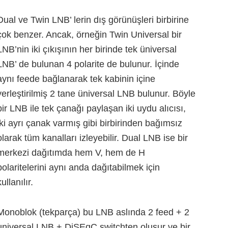
Dual ve Twin LNB’ lerin dış görünüşleri birbirine
çok benzer. Ancak, örneğin Twin Universal bir
LNB’nin iki çıkışının her birinde tek üniversal
LNB’ de bulunan 4 polarite de bulunur. İçinde
aynı feede bağlanarak tek kabinin içine
yerleştirilmiş 2 tane üniversal LNB bulunur. Böyle
bir LNB ile tek çanağı paylaşan iki uydu alıcısı,
iki ayrı çanak varmış gibi birbirinden bağımsız
olarak tüm kanalları izleyebilir. Dual LNB ise bir
merkezi dağıtımda hem V, hem de H
polaritelerini aynı anda dağıtabilmek için
kullanılır.
Monoblok (tekparça) bu LNB aslında 2 feed + 2
universal LNB + DiSEqC switchten oluşur ve bir