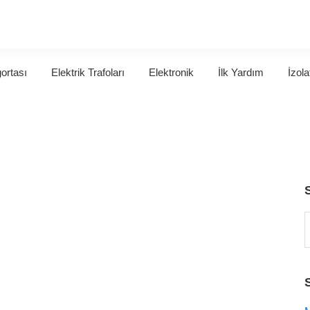
gortası
Elektrik Trafoları
Elektronik
İlk Yardım
İzola