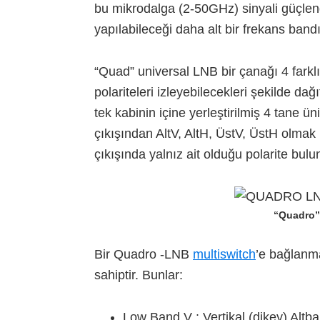
bu mikrodalga (2-50GHz) sinyali güçlen
yapılabileceği daha alt bir frekans ban
“Quad” universal LNB bir çanağı 4 farklı
polariteleri izleyebilecekleri şekilde dağı
tek kabinin içine yerleştirilmiş 4 tane 
çıkışından AltV, AltH, ÜstV, ÜstH olmak ü
çıkışında yalnız ait olduğu polarite bulu
“Quadro” 
Bir Quadro -LNB
multiswitch
’e bağlanma
sahiptir. Bunlar:
Low Band
V : Vertikal (dikey) Altba