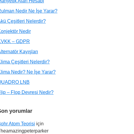
anyetik Alan Hesabı
ulman Nedir Ne İşe Yarar?
kü Çeşitleri Nelerdir?
onjektör Nedir
KVKK – GDPR
lternatör Kayışları
lima Çeşitleri Nelerdir?
lima Nedir? Ne İşe Yarar?
QUADRO LNB
lip – Flop Devresi Nedir?
Son yorumlar
ohr Atom Teorisi
için
Theamazingpeterparker