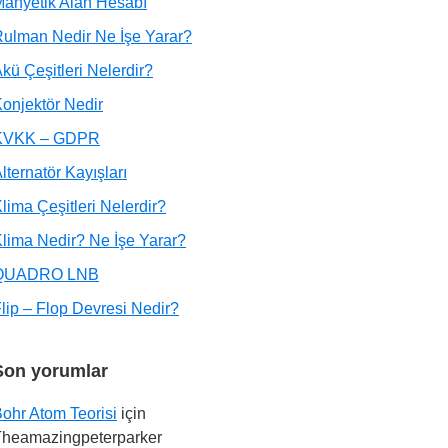
anyetik Alan Hesabı
ulman Nedir Ne İşe Yarar?
kü Çeşitleri Nelerdir?
onjektör Nedir
KVKK – GDPR
lternatör Kayışları
lima Çeşitleri Nelerdir?
lima Nedir? Ne İşe Yarar?
QUADRO LNB
lip – Flop Devresi Nedir?
Son yorumlar
ohr Atom Teorisi
için
Theamazingpeterparker