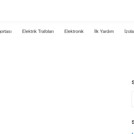
gortası
Elektrik Trafoları
Elektronik
İlk Yardım
İzola