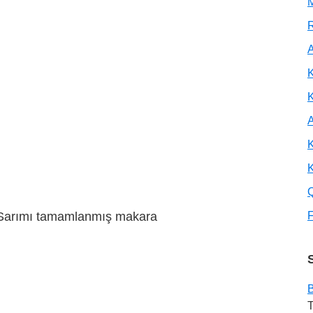
M
R
A
K
A
K
K
Sarımı tamamlanmış makara
F
B