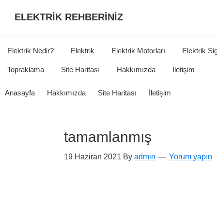
ELEKTRİK REHBERİNİZ
ELEKTRİK
HAKKINDA
Elektrik Nedir?
Elektrik
Elektrik Motorları
Elektrik Si
ARADIĞINIZ
Topraklama
Site Haritası
Hakkımızda
İletişim
HER
ŞEY...
Anasayfa
Hakkımızda
Site Haritası
İletişim
tamamlanmış
19 Haziran 2021
By
admin
Yorum yapın