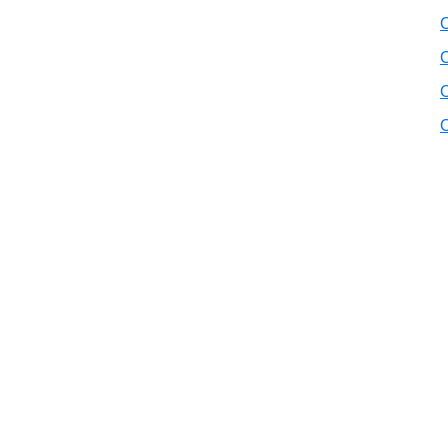
O
O
O
O