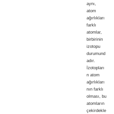
aynı,
atom
ağırlıkları
farklı
atomlar,
birbirinin
izotopu
durumund
adır.
İzotopları
n atom
ağırlıkları
nın farklı
olması, bu
atomların
çekirdekle