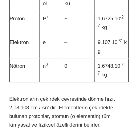
ol
kü
+
-2
Proton
P
+
1,6725.10
7
kg
-31
Elektron
e¯
–
9,107.10
k
g
0
-2
Nötron
n
0
1,6748.10
7
kg
Elektronların çekirdek çevresinde dönme hızı,
2,18.108 cm / sn’ dir. Elementlerin çekirdekte
bulunan protonlar, atomun (o elementin) tüm
kimyasal ve fiziksel özelliklerini belirler.