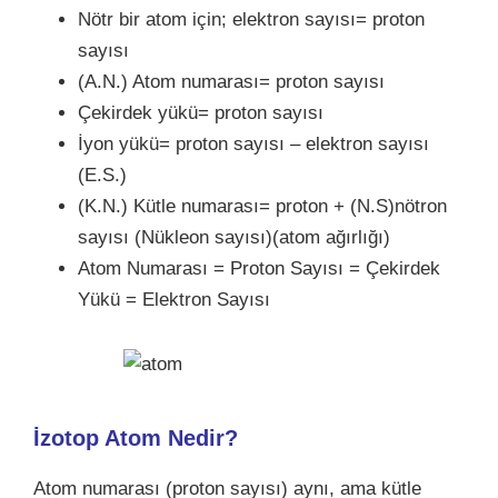
Nötr bir atom için; elektron sayısı= proton
sayısı
(A.N.) Atom numarası= proton sayısı
Çekirdek yükü= proton sayısı
İyon yükü= proton sayısı – elektron sayısı
(E.S.)
(K.N.) Kütle numarası= proton + (N.S)nötron
sayısı (Nükleon sayısı)(atom ağırlığı)
Atom Numarası = Proton Sayısı = Çekirdek
Yükü = Elektron Sayısı
İzotop Atom Nedir?
Atom numarası (proton sayısı) aynı, ama kütle