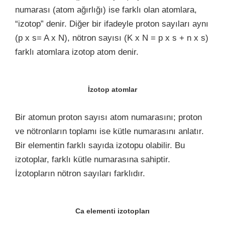
numarası (atom ağırlığı) ise farklı olan atomlara,
“izotop” denir. Diğer bir ifadeyle proton sayıları aynı
(p x s= A x N), nötron sayısı (K x N = p x s + n x s)
farklı atomlara izotop atom denir.
İzotop atomlar
Bir atomun proton sayısı atom numarasını; proton
ve nötronların toplamı ise kütle numarasını anlatır.
Bir elementin farklı sayıda izotopu olabilir. Bu
izotoplar, farklı kütle numarasına sahiptir.
İzotopların nötron sayıları farklıdır.
Ca elementi izotopları