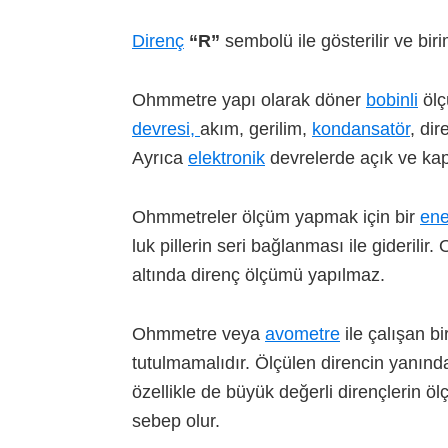
Direnç
“R”
sembolü ile gösterilir ve bir
Ohmmetre yapı olarak döner
bobinli
ölç
devresi,
akım, gerilim,
kondansatör
, dir
Ayrıca
elektronik
devrelerde açık ve kapa
Ohmmetreler ölçüm yapmak için bir
ene
luk pillerin seri bağlanması ile giderili
altında direnç ölçümü yapılmaz.
Ohmmetre veya
avometre
ile çalışan bi
tutulmamalıdır. Ölçülen direncin yanınd
özellikle de büyük değerli dirençlerin ö
sebep olur.