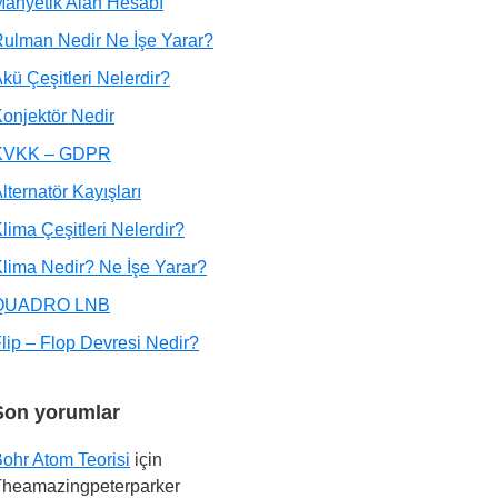
anyetik Alan Hesabı
ulman Nedir Ne İşe Yarar?
kü Çeşitleri Nelerdir?
onjektör Nedir
KVKK – GDPR
lternatör Kayışları
lima Çeşitleri Nelerdir?
lima Nedir? Ne İşe Yarar?
QUADRO LNB
lip – Flop Devresi Nedir?
Son yorumlar
ohr Atom Teorisi
için
Theamazingpeterparker