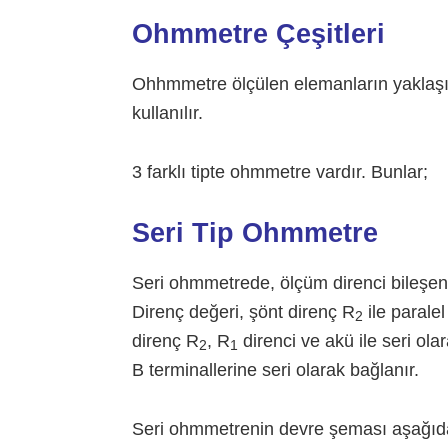
Ohmmetre Çeşitleri
Ohhmmetre ölçülen elemanların yaklaşık 
kullanılır.
3 farklı tipte ohmmetre vardır. Bunlar;
Seri Tip Ohmmetre
Seri ohmmetrede, ölçüm direnci bileşeni
Direnç değeri, şönt direnç R
ile paralel
2
direnç R
, R
direnci ve akü ile seri ola
2
1
B terminallerine seri olarak bağlanır.
Seri ohmmetrenin devre şeması aşağıdaki