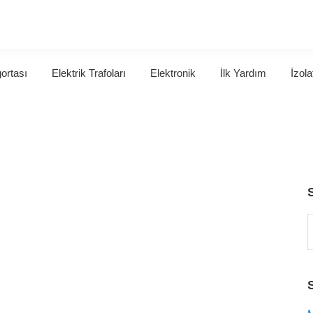
gortası
Elektrik Trafoları
Elektronik
İlk Yardım
İzola