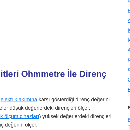
M
R
A
K
A
K
K
tleri
Ohmmetre İle
Direnç
F
n
elektrik akımına
karşı gösterdiği direnç değerini
ler düşük değerlerdeki dirençleri ölçer.
k ölçüm cihazları
) yüksek değerlerdeki dirençleri
B
 değerini ölçer.