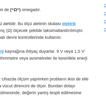
O
imi de
(“
Ω
“)
omegadır.
O
O
ü aletidir. Bu ölçü aletinin skalası
elektrik
O
enç (Ω) ölçecek şekilde taksimatlandırılmıştır.
lı devre kontrollerinde kullanılır.
rji
kaynağına ihtiyaç duyarlar. 9 V veya 1,5 V’
r. Ohmmetre veya avometreler ile kesinlikle enerji
r cihazda ölçüm yapılırken probların ikisi de elle
a vücut direncini de ölçer. Bundan dolayı
lçülmesinde, değerin yanlış tespit edilmesine