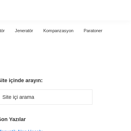
tör
Jeneratör
Kompanzasyon
Paratoner
Site içinde arayın:
Son Yazılar