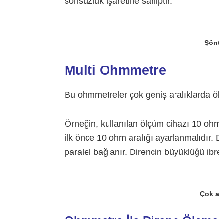
sonsuzluk işaretine sahiptir.
Şönt
Multi Ohmmetre
Bu ohmmetreler çok geniş aralıklarda ö
Örneğin, kullanılan ölçüm cihazı 10 oh
ilk önce 10 ohm aralığı ayarlanmalıdır.
paralel bağlanır. Direncin büyüklüğü ibre
Çok a