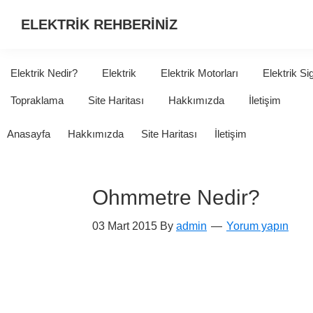
ELEKTRİK REHBERİNİZ
ELEKTRİK
HAKKINDA
Elektrik Nedir?
Elektrik
Elektrik Motorları
Elektrik Si
ARADIĞINIZ
Topraklama
Site Haritası
Hakkımızda
İletişim
HER
ŞEY...
Anasayfa
Hakkımızda
Site Haritası
İletişim
Ohmmetre Nedir?
03 Mart 2015
By
admin
Yorum yapın