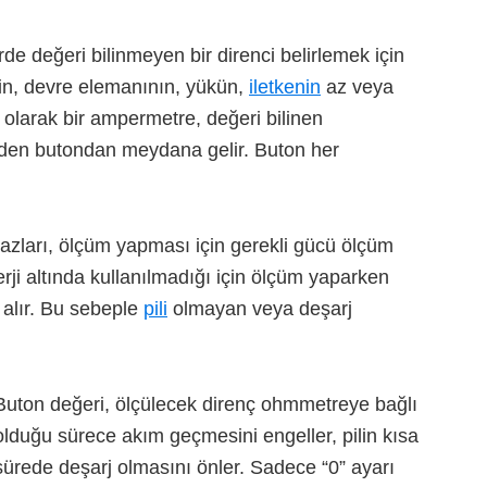
e
de değeri bilinmeyen bir direnci belirlemek için
nin, devre elemanının, yükün,
iletkenin
az veya
 olarak bir ampermetre, değeri bilinen
 eden butondan meydana gelir. Buton her
zları, ölçüm yapması için gerekli gücü ölçüm
rji altında kullanılmadığı için ölçüm yaparken
 alır. Bu sebeple
pili
olmayan veya deşarj
Buton değeri, ölçülecek direnç ohmmetreye bağlı
olduğu sürece akım geçmesini engeller, pilin kısa
sürede deşarj olmasını önler. Sadece “0” ayarı