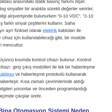
ktası arasındaki statik basınç farkını ölçer.
sinyaller bir aralıkta sürekli değerler verirler.
e bilgi alışverişinde bulunurken “0-10 VDC”, “2-10
arklı sinyal çeşitlerini kullanır. Saha
yrı ayrı fiziksel olarak
elektrik
kabloları ile
r cihaz için kullanılabileceği gibi, bir modüle
i mevcuttur.
Üçüncü kısımda kontrol cihazı bulunur. Kontrol
cihazı giriş çıkış modülleri ile tek bir haberleşme
kablosu
ve haberleşme protokolü kullanarak
haberleşir. Kısa zaman çevrimlerinde aldığı
bilgileri yorumlar ve önceden programlandığı
biçimde çıkışlar üretir.
Bina Otomasyon Sistemi Neden