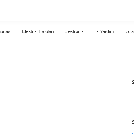
gortası
Elektrik Trafoları
Elektronik
İlk Yardım
İzola