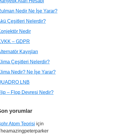
anyetik Alan Hesabı
ulman Nedir Ne İşe Yarar?
kü Çeşitleri Nelerdir?
onjektör Nedir
KVKK – GDPR
lternatör Kayışları
lima Çeşitleri Nelerdir?
lima Nedir? Ne İşe Yarar?
QUADRO LNB
lip – Flop Devresi Nedir?
Son yorumlar
ohr Atom Teorisi
için
Theamazingpeterparker