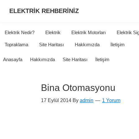
ELEKTRİK REHBERİNİZ
ELEKTRİK
HAKKINDA
Elektrik Nedir?
Elektrik
Elektrik Motorları
Elektrik Si
ARADIĞINIZ
Topraklama
Site Haritası
Hakkımızda
İletişim
HER
ŞEY...
Anasayfa
Hakkımızda
Site Haritası
İletişim
Bina Otomasyonu
17 Eylül 2014
By
admin
1 Yorum