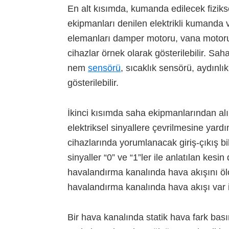
En alt kısımda, kumanda edilecek fizikse
ekipmanları denilen elektrikli kumanda
elemanları damper motoru, vana motoru
cihazlar örnek olarak gösterilebilir. Sah
nem
sensörü
, sıcaklık sensörü, aydınlı
gösterilebilir.
İkinci kısımda saha ekipmanlarından alı
elektriksel sinyallere çevrilmesine yardı
cihazlarında yorumlanacak giriş-çıkış bilg
sinyaller “0” ve “1”ler ile anlatılan kesin
havalandırma kanalında hava akışını ölç
havalandırma kanalında hava akışı var ise
Bir hava kanalında statik hava fark bas