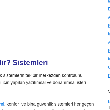
M
R
A
K
A
K
K
ir?
Sistemleri
 sistemlerin tek bir merkezden kontrolünü
F
 için yapılan yazılımsal ve donanımsal işleri
B
imi
, konfor ve bina güvenlik sistemleri her geçen