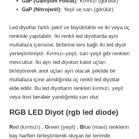
GaP (Galliyum Fosfat):
Kırmızı (görülür)
GaP (Nitrojenli):
Yeşil ve sarı (görülür)
Led diyotlar farklı şekil ve büyüklükte ve iki veya üç
renklide yapılabilir. İki renkli led diyotlarda aynı
muhafaza içerisine, birbirine ters bağlı iki led diyot
yerleştirilmiştir. Kırmızı-yeşil, sarı-yeşil gibi renkleri
mevcuttur. İki ayrı led diyotun katot uçları
birleştirerek anot uçları ayrı olacak şekilde bir
muhafaza içine alındığında üç renkli led diyotlar
elde edilir. Bu led diyotların renkleri kırmızı, yeşil
veya ikisi beraber yandığında sarı olur.
RGB LED Diyot (rgb led diode)
R
ed (kırmızı) ,
G
reen (yeşil) ,
B
lue (mavi) renklerin
baş harfleri birleştirilerek oluşan bir terimdir.