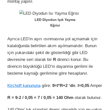
montaj yapılır.
LED Diyodun Işık Yayma
Eğrisi
Ayrıca LED’in aşırı ısınmasına yol açmamak için
kataloğunda belirtilen akım aşılmamalıdır. Bunun
için yukarıdaki şekil de gösterildiği gibi LED
devresine seri olarak bir
R
direnci konur. Bu
direncin büyüklüğü LED’in dayanma gerilimi ile
besleme kaynağı gerilimine göre hesaplanır.
Kirchoff kanununa
göre:
9=I*R+2 ‘dir. I=0,05
Amper
R = 9-2 / 0,05 = 7 / 0,05 = 140 Ohm
olarak bulunur.
140 Ohm’ luk standart direnç olmadığı için en yakın