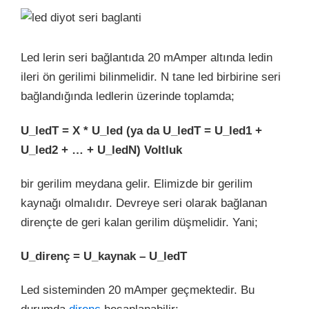
Led lerin seri bağlantıda 20 mAmper altında ledin
ileri ön gerilimi bilinmelidir. N tane led birbirine seri
bağlandığında ledlerin üzerinde toplamda;
U_ledT = X * U_led (ya da U_ledT = U_led1 +
U_led2 + … + U_ledN) Voltluk
bir gerilim meydana gelir. Elimizde bir gerilim
kaynağı olmalıdır. Devreye seri olarak bağlanan
dirençte de geri kalan gerilim düşmelidir. Yani;
U_direnç = U_kaynak – U_ledT
Led sisteminden 20 mAmper geçmektedir. Bu