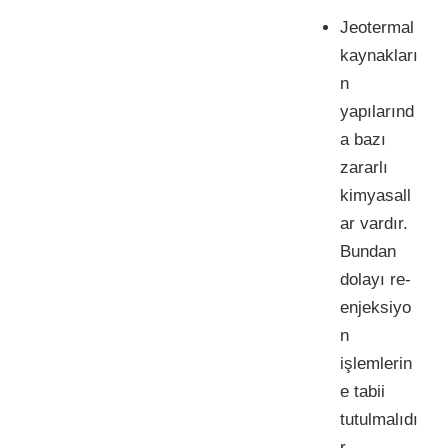
Jeotermal
kaynakları
n
yapılarınd
a bazı
zararlı
kimyasall
ar vardır.
Bundan
dolayı re-
enjeksiyo
n
işlemlerin
e tabii
tutulmalıdı
r,