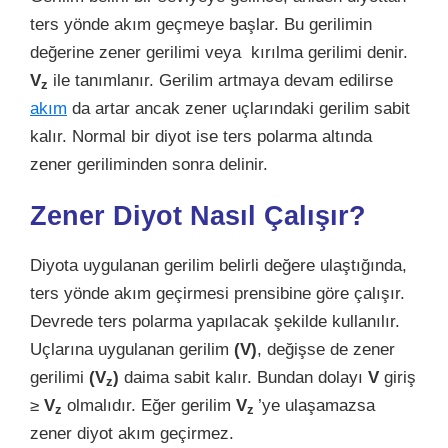
ters yönde akım geçmeye başlar. Bu gerilimin
değerine zener gerilimi veya kırılma gerilimi denir.
V
ile tanımlanır. Gerilim artmaya devam edilirse
z
akım
da artar ancak zener uçlarındaki gerilim sabit
kalır. Normal bir diyot ise ters polarma altında
zener geriliminden sonra delinir.
Zener Diyot Nasıl Çalışır?
Diyota uygulanan gerilim belirli değere ulaştığında,
ters yönde akım geçirmesi prensibine göre çalışır.
Devrede ters polarma yapılacak şekilde kullanılır.
Uçlarına uygulanan gerilim
(V)
, değişse de zener
gerilimi
(V
)
daima sabit kalır. Bundan dolayı
V
giriş
z
≥
V
olmalıdır. Eğer gerilim
V
’ye ulaşamazsa
z
z
zener diyot akım geçirmez.