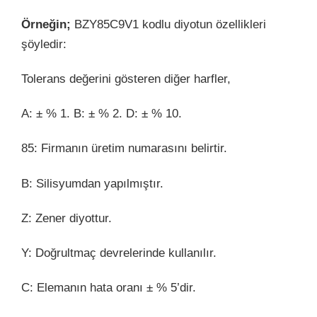
Örneğin;
BZY85C9V1 kodlu diyotun özellikleri
şöyledir:
Tolerans değerini gösteren diğer harfler,
A: ± % 1. B: ± % 2. D: ± % 10.
85: Firmanın üretim numarasını belirtir.
B: Silisyumdan yapılmıştır.
Z: Zener diyottur.
Y: Doğrultmaç devrelerinde kullanılır.
C: Elemanın hata oranı ± % 5’dir.