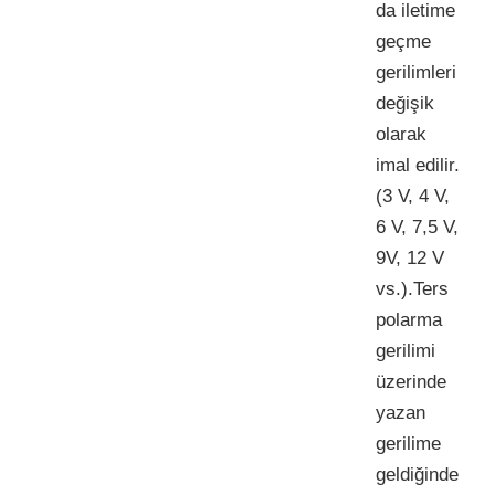
da iletime
geçme
gerilimleri
değişik
olarak
imal edilir.
(3 V, 4 V,
6 V, 7,5 V,
9V, 12 V
vs.).Ters
polarma
gerilimi
üzerinde
yazan
gerilime
geldiğinde