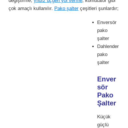
değiştirme,
yıldız üçgen yol verme
, komütatör gibi
çok amaçlı kullanılır.
Pako şalter
çeşitleri şunlardır;
Enversör
pako
şalter
Dahlender
pako
şalter
Enver
sör
Pako
Şalter
Küçük
güçlü