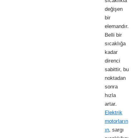
sıcaklıkla
değişen
bir
elemandır.
Belli bir
sıcaklığa
kadar
direnci
sabittir, bu
noktadan
sonra
hızla
artar.
Elektrik
motorların
ın
, sargı