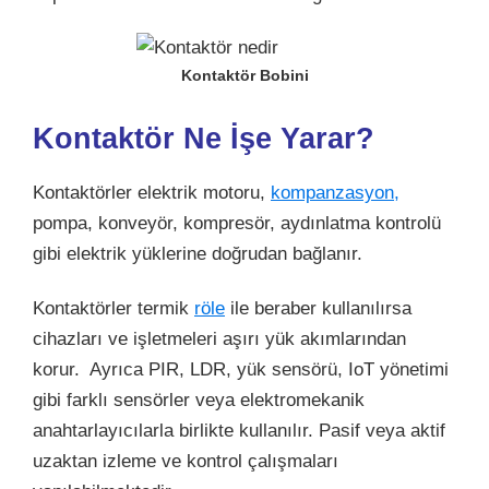
Kontaktör Bobini
Kontaktör Ne İşe Yarar?
Kontaktörler
elektrik
motoru,
kompanzasyon,
pompa, konveyör, kompresör, aydınlatma kontrolü
gibi elektrik yüklerine doğrudan bağlanır
.
Kontaktörler termik
röle
ile beraber kullanılırsa
cihazları ve işletmeleri aşırı yük akımlarından
korur.
Ayrıca
PIR
,
LDR
,
yük sensörü
,
IoT yönetimi
gibi farklı
sensörler
veya
elektromekanik
anahtarlayıcılarla
birlikte kullanılır.
Pasif
veya
aktif
uzaktan izleme
ve
kontrol
çalışmaları